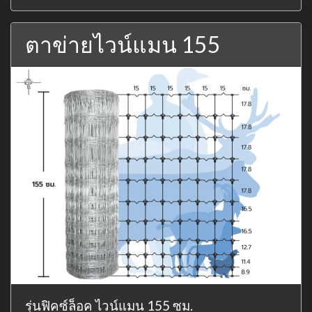
ตาข่ายไวน์แมน 155
รุ่นฟิคซ์ล็อค ไวน์แมน 155 ซม.