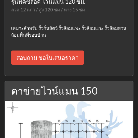
รุ่นฟิคซ์ล็อค ไวน์แมน 120 ซม.
ลวด 12 แถว / สูง 120 ซม / ห่าง 15 ซม
เหมาะสำหรับ รั้วกั้นสัตว์ รั้วล้อมแพะ รั้วล้อมแกะ รั้วล้อมสวน
ล้อมพื้นที่รอบบ้าน
สอบถาม ขอใบเสนอราคา
ตาข่ายไวน์แมน 150