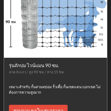
รุ่นถักปม ไวน์แมน 90 ซม.
ลวด 8 แถว / สูง 90 ซม / ห่าง 15 ซม
เหมาะสำหรับ กั้นสวนหย่อม รั้วเตี้ย กั้นเขตแดน บอกเขต ไม่
ต้องการความสูงมาก
สอบถาม ขอใบเสนอราคา