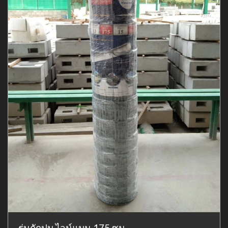
รุ่นถักปม ไวน์แมน 175 ซม.