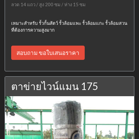
ลวด 14 แถว / สูง 200 ซม / ห่าง 15 ซม
เหมาะสำหรับ รั้วกั้นสัตว์ รั้วล้อมแพะ รั้วล้อมแกะ รั้วล้อมสวน
ที่ต้องการความสูงมาก
สอบถาม ขอใบเสนอราคา
ตาข่ายไวน์แมน 175