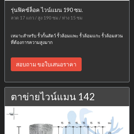
รุ่นฟิคซ์ล็อค ไวน์แมน 190 ซม.
ลวด 17 แถว / สูง 190 ซม / ห่าง 15 ซม
เหมาะสำหรับ รั้วกั้นสัตว์ รั้วล้อมแพะ รั้วล้อมแกะ รั้วล้อมสวน
ที่ต้องการความสูงมาก
สอบถาม ขอใบเสนอราคา
ตาข่ายไวน์แมน 142