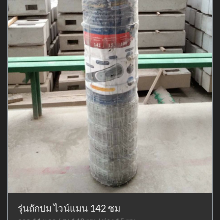
รุ่นถักปม ไวน์แมน 142 ซม