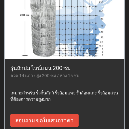
รุ่นถักปม ไวน์แมน 200 ซม
ลวด 14 แถว / สูง 200 ซม / ห่าง 15 ซม
เหมาะสำหรับ รั้วกั้นสัตว์ รั้วล้อมแพะ รั้วล้อมแกะ รั้วล้อมสวน
ที่ต้องการความสูงมาก
สอบถาม ขอใบเสนอราคา