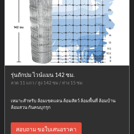
รุ่นถักปม ไวน์แมน 142 ซม.
ลวด 11 แถว / สูง 142 ซม / ห่าง 15 ซม
เหมาะสำหรับ ล้อมเขตแดน ล้อมสัตว์ ล้อมพื้นที่ ล้อมบ้าน
ล้อมสวน กันคนบุกรุก
สอบถาม ขอใบเสนอราคา