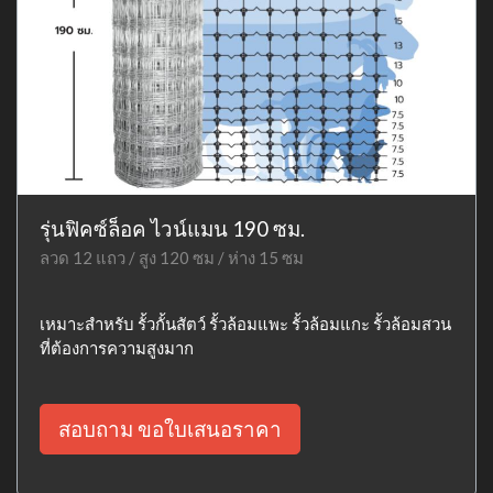
รุ่นฟิคซ์ล็อค ไวน์แมน 190 ซม.
ลวด 12 แถว / สูง 120 ซม / ห่าง 15 ซม
เหมาะสำหรับ รั้วกั้นสัตว์ รั้วล้อมแพะ รั้วล้อมแกะ รั้วล้อมสวน
ที่ต้องการความสูงมาก
สอบถาม ขอใบเสนอราคา