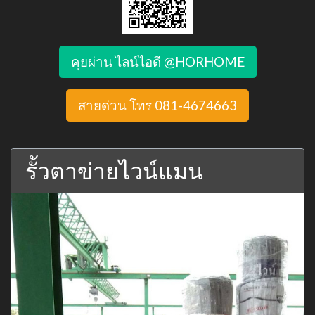
คุยผ่าน ไลน์ไอดี @HORHOME
สายด่วน โทร 081-4674663
รั้วตาข่ายไวน์แมน