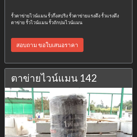
รั้วตาข่ายไวน์แมน รั้วกึ่งสปริง รั้วตาข่ายแรงดึง รั้วแรงดึง
ตาข่าย รั้วไวน์แมน รั้วถักปมไวน์แมน
สอบถาม ขอใบเสนอราคา
ตาข่ายไวน์แมน 142