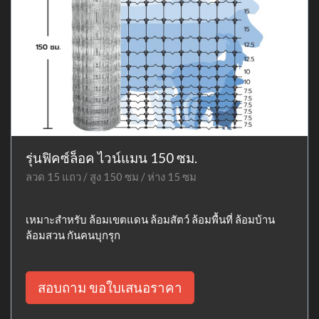
รุ่นฟิคซ์ล็อค ไวน์แมน 150 ซม.
ลวด 15 แถว / สูง 150 ซม / ห่าง 15 ซม
เหมาะสำหรับ ล้อมเขตแดน ล้อมสัตว์ ล้อมพื้นที่ ล้อมบ้าน
ล้อมสวน กันคนบุกรุก
สอบถาม ขอใบเสนอราคา