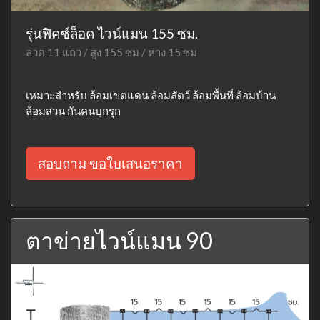
รุ่นฟิคซ์ล็อค ไวน์แมน 155 ซม.
ลวด 11 แถว / สูง 155 ซม / ห่าง 15 ซม
เหมาะสำหรับ ล้อมเขตแดน ล้อมสัตว์ ล้อมพื้นที่ ล้อมบ้าน
ล้อมสวน กันคนบุกรุก
สอบถาม ขอใบเสนอราคา
ตาข่ายไวน์แมน 90