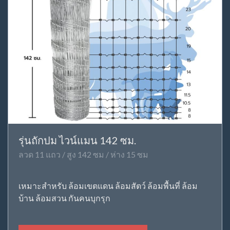
รุ่นถักปม ไวน์แมน 142 ซม.
ลวด 11 แถว / สูง 142 ซม / ห่าง 15 ซม
เหมาะสำหรับ ล้อมเขตแดน ล้อมสัตว์ ล้อมพื้นที่ ล้อม
บ้าน ล้อมสวน กันคนบุกรุก