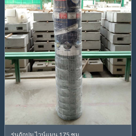
รุ่นถักปม ไวน์แมน 175 ซม.