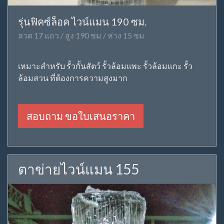
รุ่นฟิคซ์ล็อค ไวน์แมน 190 ซม.
ลวด 17 แถว / สูง 190 ซม / ห่าง 15 ซม
เหมาะสำหรับ รั้วกั้นสัตว์ รั้วล้อมแพะ รั้วล้อมแกะ รั้ว
ล้อมสวน ที่ต้องการความสูงมาก
สอบถาม ขอใบเสนอราคา
ตาข่ายไวน์แมน 155