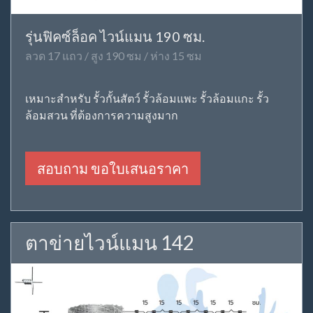
รุ่นฟิคซ์ล็อค ไวน์แมน 190 ซม.
ลวด 17 แถว / สูง 190 ซม / ห่าง 15 ซม
เหมาะสำหรับ รั้วกั้นสัตว์ รั้วล้อมแพะ รั้วล้อมแกะ รั้ว
ล้อมสวน ที่ต้องการความสูงมาก
สอบถาม ขอใบเสนอราคา
ตาข่ายไวน์แมน 142