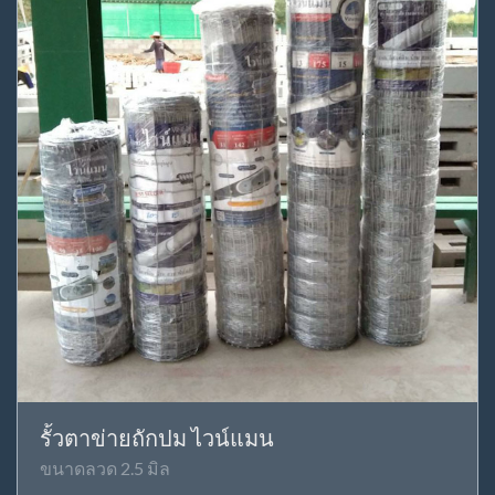
รั้วตาข่ายถักปม ไวน์แมน
ขนาดลวด 2.5 มิล