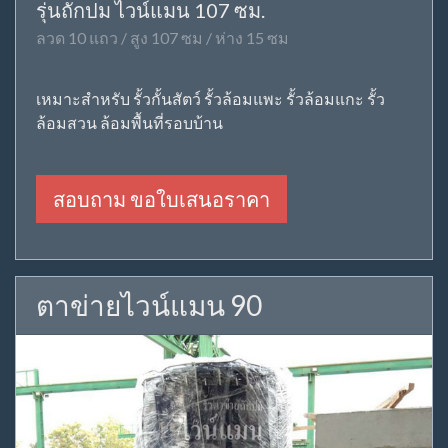
รุ่นถักปม ไวน์แมน 107 ซม.
ลวด 10 แถว / สูง 107 ซม / ห่าง 15 ซม
เหมาะสำหรับ รั้วกั้นสัตว์ รั้วล้อมแพะ รั้วล้อมแกะ รั้ว
ล้อมสวน ล้อมพื้นที่รอบบ้าน
สอบถาม ขอใบเสนอราคา
ตาข่ายไวน์แมน 90