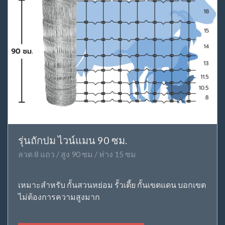
รุ่นถักปม ไวน์แมน 90 ซม.
ลวด 8 แถว / สูง 90 ซม / ห่าง 15 ซม
เหมาะสำหรับ กั้นสวนหย่อม รั้วเตี้ย กั้นเขตแดน บอกเขต
ไม่ต้องการความสูงมาก