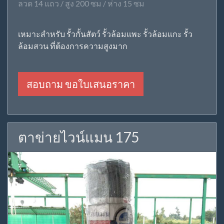
ลวด 14 แถว / สูง 200 ซม / ห่าง 15 ซม
เหมาะสำหรับ รั้วกั้นสัตว์ รั้วล้อมแพะ รั้วล้อมแกะ รั้ว
ล้อมสวน ที่ต้องการความสูงมาก
สอบถาม ขอใบเสนอราคา
ตาข่ายไวน์แมน 175