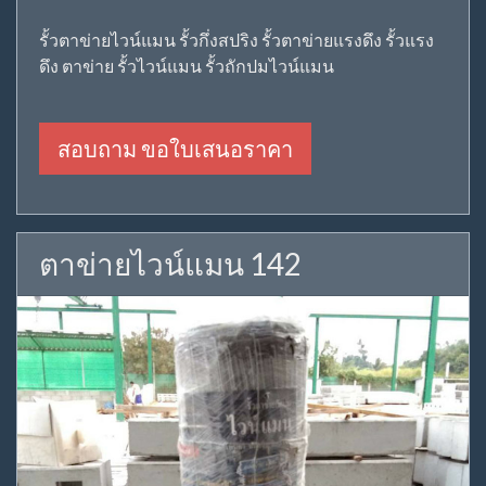
รั้วตาข่ายไวน์แมน รั้วกึ่งสปริง รั้วตาข่ายแรงดึง รั้วแรง
ดึง ตาข่าย รั้วไวน์แมน รั้วถักปมไวน์แมน
สอบถาม ขอใบเสนอราคา
ตาข่ายไวน์แมน 142