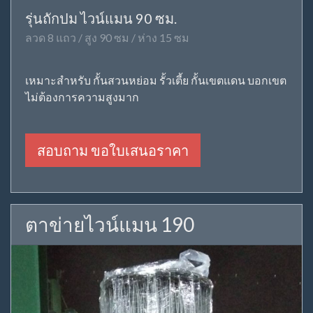
รุ่นถักปม ไวน์แมน 90 ซม.
ลวด 8 แถว / สูง 90 ซม / ห่าง 15 ซม
เหมาะสำหรับ กั้นสวนหย่อม รั้วเตี้ย กั้นเขตแดน บอกเขต
ไม่ต้องการความสูงมาก
สอบถาม ขอใบเสนอราคา
ตาข่ายไวน์แมน 190