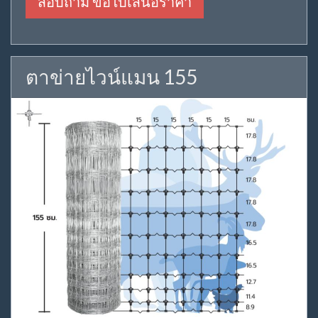
สอบถาม ขอใบเสนอราคา
ตาข่ายไวน์แมน 155