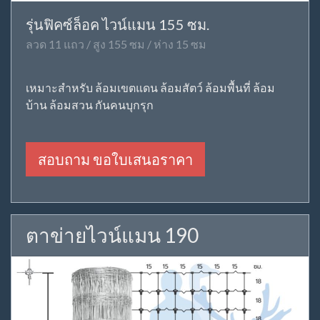
รุ่นฟิคซ์ล็อค ไวน์แมน 155 ซม.
ลวด 11 แถว / สูง 155 ซม / ห่าง 15 ซม
เหมาะสำหรับ ล้อมเขตแดน ล้อมสัตว์ ล้อมพื้นที่ ล้อม
บ้าน ล้อมสวน กันคนบุกรุก
สอบถาม ขอใบเสนอราคา
ตาข่ายไวน์แมน 190