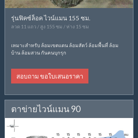
รุ่นฟิคซ์ล็อค ไวน์แมน 155 ซม.
ลวด 11 แถว / สูง 155 ซม / ห่าง 15 ซม
เหมาะสำหรับ ล้อมเขตแดน ล้อมสัตว์ ล้อมพื้นที่ ล้อม
บ้าน ล้อมสวน กันคนบุกรุก
สอบถาม ขอใบเสนอราคา
ตาข่ายไวน์แมน 90