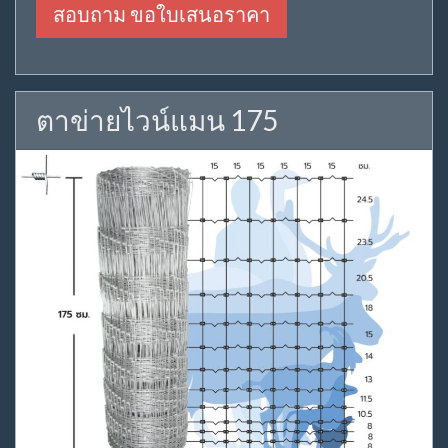
สอบถาม ขอใบเสนอราคา
ตาข่ายไวน์แมน 175