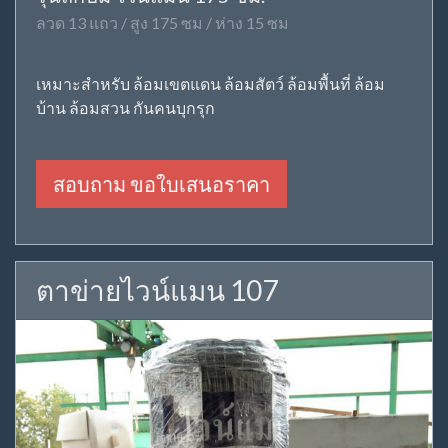
ลวด 13 แถว / สูง 175 ซม / ห่าง 15 ซม
เหมาะสำหรับ ล้อมเขตแดน ล้อมสัตว์ ล้อมพื้นที่ ล้อม
บ้าน ล้อมสวน กันคนบุกรุก
สอบถาม ขอใบเสนอราคา
ตาข่ายไวน์แมน 107