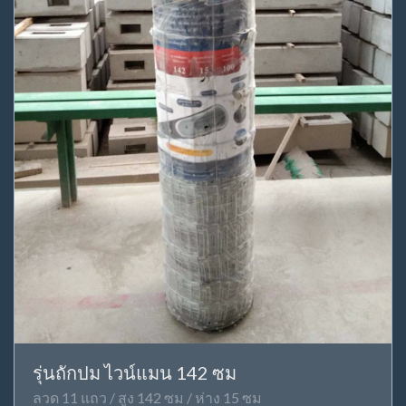
รุ่นถักปม ไวน์แมน 142 ซม
ลวด 11 แถว / สูง 142 ซม / ห่าง 15 ซม