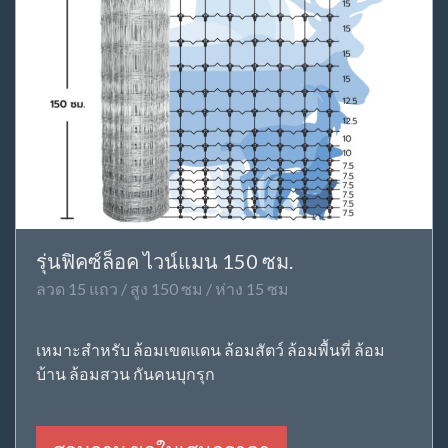
รุ่นฟิคซ์ล็อค ไวน์แมน 150 ซม.
ลวด 15 แถว / สูง 150 ซม / ห่าง 15 ซม
เหมาะสำหรับ ล้อมเขตแดน ล้อมสัตว์ ล้อมพื้นที่ ล้อม
บ้าน ล้อมสวน กันคนบุกรุก