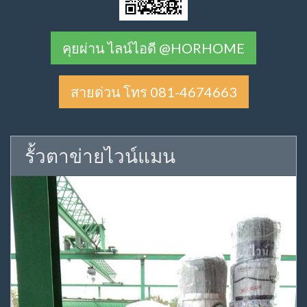
คุยผ่าน ไลน์ไอดี @HORHOME
สายด่วน โทร 081-4674663
รั้วตาข่ายไวน์แมน