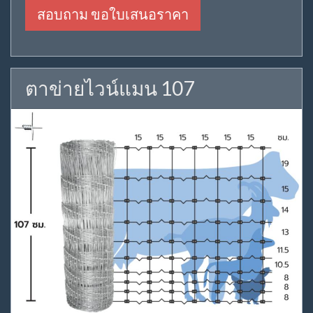
สอบถาม ขอใบเสนอราคา
ตาข่ายไวน์แมน 107