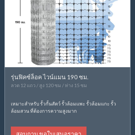
รุ่นฟิคซ์ล็อค ไวน์แมน 190 ซม.
ลวด 12 แถว / สูง 120 ซม / ห่าง 15 ซม
เหมาะสำหรับ รั้วกั้นสัตว์ รั้วล้อมแพะ รั้วล้อมแกะ รั้ว
ล้อมสวน ที่ต้องการความสูงมาก
สอบถาม ขอใบเสนอราคา