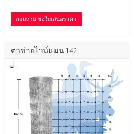
สอบถาม ขอใบเสนอราคา
ตาข่ายไวน์แมน 142