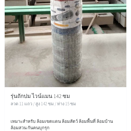
รุ่นถักปม ไวน์แมน 142 ซม
ลวด 11 แถว / สูง 142 ซม / ห่าง 15 ซม
เหมาะสำหรับ ล้อมเขตแดน ล้อมสัตว์ ล้อมพื้นที่ ล้อมบ้าน
ล้อมสวน กันคนบุกรุก