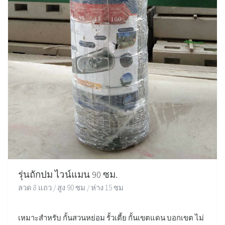
รุ่นถักปม ไวน์แมน 90 ซม.
ลวด 8 แถว / สูง 90 ซม / ห่าง 15 ซม
เหมาะสำหรับ กั้นสวนหย่อม รั้วเตี้ย กั้นเขตแดน บอกเขต ไม่