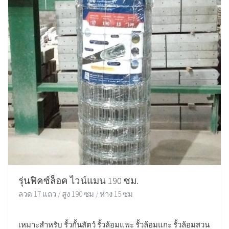
รุ่นฟิคซ์ล็อค ไวน์แมน 190 ซม.
ลวด 17 แถว / สูง 190 ซม / ห่าง 15 ซม
เหมาะสำหรับ รั้วกั้นสัตว์ รั้วล้อมแพะ รั้วล้อมแกะ รั้วล้อมสวน