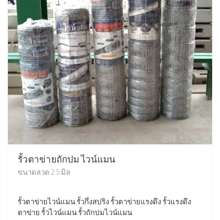
รั้วตาข่ายถักปม ไวน์แมน
ขนาดลวด 2.5 มิล
รั้วตาข่ายไวน์แมน รั้วกึ่งสปริง รั้วตาข่ายแรงดึง รั้วแรงดึง
ตาข่าย รั้วไวน์แมน รั้วถักปมไวน์แมน