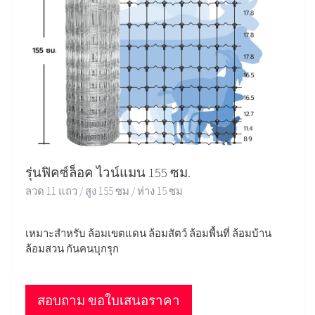
รุ่นฟิคซ์ล็อค ไวน์แมน 155 ซม.
ลวด 11 แถว / สูง 155 ซม / ห่าง 15 ซม
เหมาะสำหรับ ล้อมเขตแดน ล้อมสัตว์ ล้อมพื้นที่ ล้อมบ้าน
ล้อมสวน กันคนบุกรุก
สอบถาม ขอใบเสนอราคา