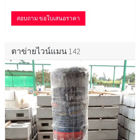
สอบถาม ขอใบเสนอราคา
ตาข่ายไวน์แมน 142