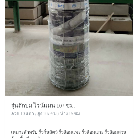
รุ่นถักปม ไวน์แมน 107 ซม.
ลวด 10 แถว / สูง 107 ซม / ห่าง 15 ซม
เหมาะสำหรับ รั้วกั้นสัตว์ รั้วล้อมแพะ รั้วล้อมแกะ รั้วล้อมสวน