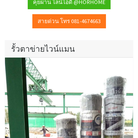
คุยผ่าน ไลน์ไอดี @HORHOME
สายด่วน โทร 081-4674663
รั้วตาข่ายไวน์แมน