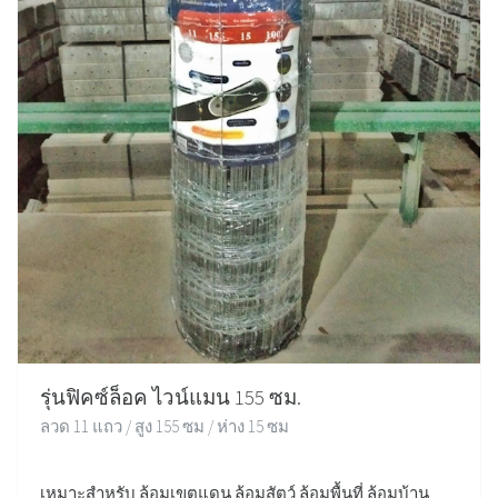
รุ่นฟิคซ์ล็อค ไวน์แมน 155 ซม.
ลวด 11 แถว / สูง 155 ซม / ห่าง 15 ซม
เหมาะสำหรับ ล้อมเขตแดน ล้อมสัตว์ ล้อมพื้นที่ ล้อมบ้าน