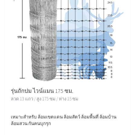
รุ่นถักปม ไวน์แมน 175 ซม.
ลวด 13 แถว / สูง 175 ซม / ห่าง 15 ซม
เหมาะสำหรับ ล้อมเขตแดน ล้อมสัตว์ ล้อมพื้นที่ ล้อมบ้าน
ล้อมสวน กันคนบุกรุก