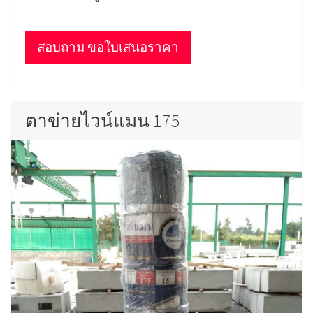
สอบถาม ขอใบเสนอราคา
ตาข่ายไวน์แมน 175