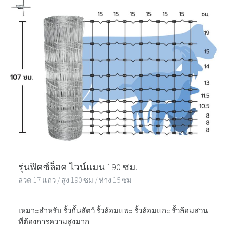
รุ่นฟิคซ์ล็อค ไวน์แมน 190 ซม.
ลวด 17 แถว / สูง 190 ซม / ห่าง 15 ซม
เหมาะสำหรับ รั้วกั้นสัตว์ รั้วล้อมแพะ รั้วล้อมแกะ รั้วล้อมสวน
ที่ต้องการความสูงมาก