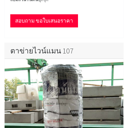
สอบถาม ขอใบเสนอราคา
ตาข่ายไวน์แมน 107