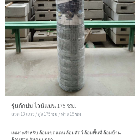
รุ่นถักปม ไวน์แมน 175 ซม.
ลวด 13 แถว / สูง 175 ซม / ห่าง 15 ซม
เหมาะสำหรับ ล้อมเขตแดน ล้อมสัตว์ ล้อมพื้นที่ ล้อมบ้าน
ล้อมสวน กันคนบุกรุก