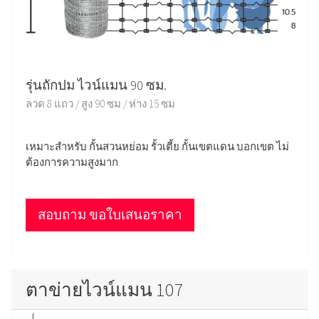
รุ่นถักปม ไวน์แมน 90 ซม.
ลวด 8 แถว / สูง 90 ซม / ห่าง 15 ซม
เหมาะสำหรับ กั้นสวนหย่อม รั้วเตี้ย กั้นเขตแดน บอกเขต ไม่
ต้องการความสูงมาก
สอบถาม ขอใบเสนอราคา
ตาข่ายไวน์แมน 107