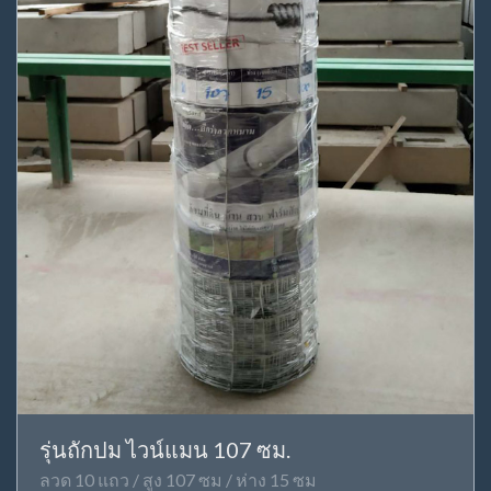
รุ่นถักปม ไวน์แมน 107 ซม.
ลวด 10 แถว / สูง 107 ซม / ห่าง 15 ซม