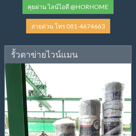
คุยผ่าน ไลน์ไอดี @HORHOME
สายด่วน โทร 081-4674663
รั้วตาข่ายไวน์แมน