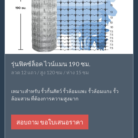
รุ่นฟิคซ์ล็อค ไวน์แมน 190 ซม.
ลวด 12 แถว / สูง 120 ซม / ห่าง 15 ซม
เหมาะสำหรับ รั้วกั้นสัตว์ รั้วล้อมแพะ รั้วล้อมแกะ รั้ว
ล้อมสวน ที่ต้องการความสูงมาก
สอบถาม ขอใบเสนอราคา