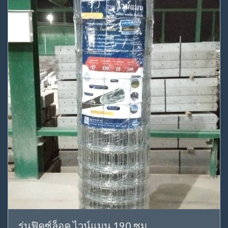
รุ่นฟิคซ์ล็อค ไวน์แมน 190 ซม.