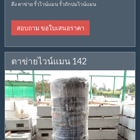
ดึง ตาข่าย รั้วไวน์แมน รั้วถักปมไวน์แมน
สอบถาม ขอใบเสนอราคา
ตาข่ายไวน์แมน 142