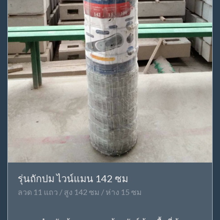
รุ่นถักปม ไวน์แมน 142 ซม
ลวด 11 แถว / สูง 142 ซม / ห่าง 15 ซม