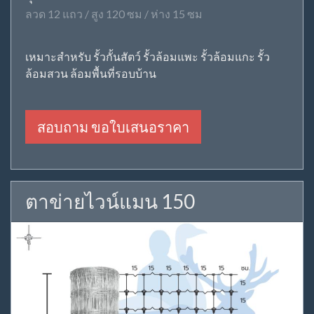
ลวด 12 แถว / สูง 120 ซม / ห่าง 15 ซม
เหมาะสำหรับ รั้วกั้นสัตว์ รั้วล้อมแพะ รั้วล้อมแกะ รั้ว
ล้อมสวน ล้อมพื้นที่รอบบ้าน
สอบถาม ขอใบเสนอราคา
ตาข่ายไวน์แมน 150