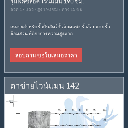
รุ่นฟิคซ์ล็อค ไวน์แมน 190 ซม.
ลวด 17 แถว / สูง 190 ซม / ห่าง 15 ซม
เหมาะสำหรับ รั้วกั้นสัตว์ รั้วล้อมแพะ รั้วล้อมแกะ รั้ว
ล้อมสวน ที่ต้องการความสูงมาก
สอบถาม ขอใบเสนอราคา
ตาข่ายไวน์แมน 142