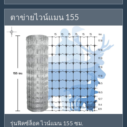
ตาข่ายไวน์แมน 155
รุ่นฟิคซ์ล็อค ไวน์แมน 155 ซม.