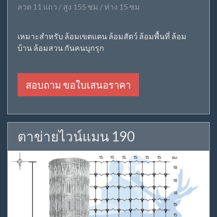
ลวด 11 แถว / สูง 155 ซม / ห่าง 15 ซม
เหมาะสำหรับ ล้อมเขตแดน ล้อมสัตว์ ล้อมพื้นที่ ล้อม
บ้าน ล้อมสวน กันคนบุกรุก
สอบถาม ขอใบเสนอราคา
ตาข่ายไวน์แมน 190