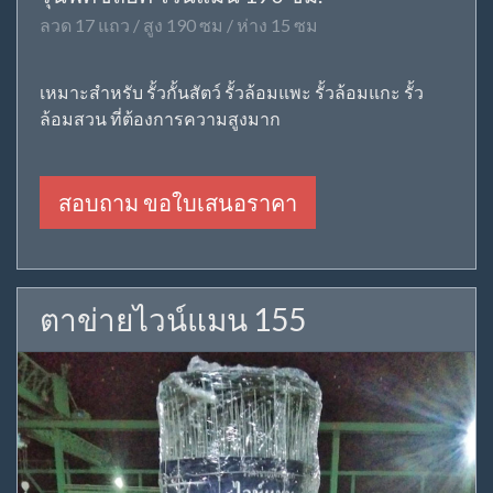
ลวด 17 แถว / สูง 190 ซม / ห่าง 15 ซม
เหมาะสำหรับ รั้วกั้นสัตว์ รั้วล้อมแพะ รั้วล้อมแกะ รั้ว
ล้อมสวน ที่ต้องการความสูงมาก
สอบถาม ขอใบเสนอราคา
ตาข่ายไวน์แมน 155