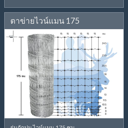
ตาข่ายไวน์แมน 175
รุ่นถักปม ไวน์แมน 175 ซม.