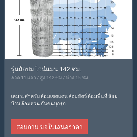
รุ่นถักปม ไวน์แมน 142 ซม.
ลวด 11 แถว / สูง 142 ซม / ห่าง 15 ซม
เหมาะสำหรับ ล้อมเขตแดน ล้อมสัตว์ ล้อมพื้นที่ ล้อม
บ้าน ล้อมสวน กันคนบุกรุก
สอบถาม ขอใบเสนอราคา