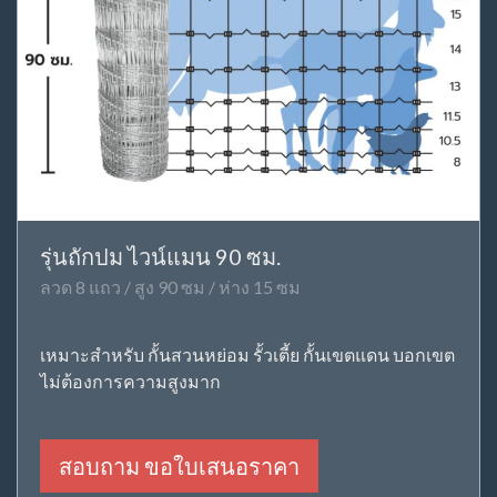
รุ่นถักปม ไวน์แมน 90 ซม.
ลวด 8 แถว / สูง 90 ซม / ห่าง 15 ซม
เหมาะสำหรับ กั้นสวนหย่อม รั้วเตี้ย กั้นเขตแดน บอกเขต
ไม่ต้องการความสูงมาก
สอบถาม ขอใบเสนอราคา