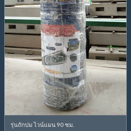
รุ่นถักปม ไวน์แมน 90 ซม.