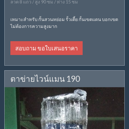
ลวด 8 แถว / สูง 90 ซม / ห่าง 15 ซม
เหมาะสำหรับ กั้นสวนหย่อม รั้วเตี้ย กั้นเขตแดน บอกเขต
ไม่ต้องการความสูงมาก
สอบถาม ขอใบเสนอราคา
ตาข่ายไวน์แมน 190