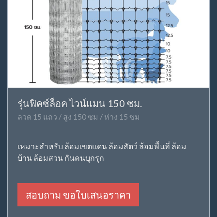
รุ่นฟิคซ์ล็อค ไวน์แมน 150 ซม.
ลวด 15 แถว / สูง 150 ซม / ห่าง 15 ซม
เหมาะสำหรับ ล้อมเขตแดน ล้อมสัตว์ ล้อมพื้นที่ ล้อม
บ้าน ล้อมสวน กันคนบุกรุก
สอบถาม ขอใบเสนอราคา