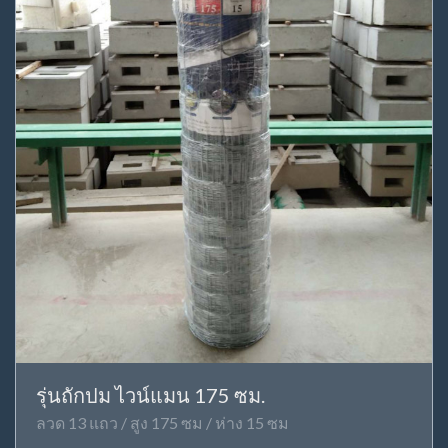
รุ่นถักปม ไวน์แมน 175 ซม.
ลวด 13 แถว / สูง 175 ซม / ห่าง 15 ซม