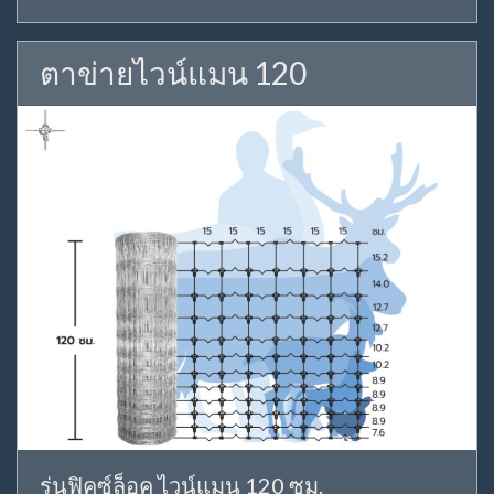
ตาข่ายไวน์แมน 120
รุ่นฟิคซ์ล็อค ไวน์แมน 120 ซม.