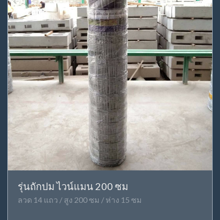
รุ่นถักปม ไวน์แมน 200 ซม
ลวด 14 แถว / สูง 200 ซม / ห่าง 15 ซม