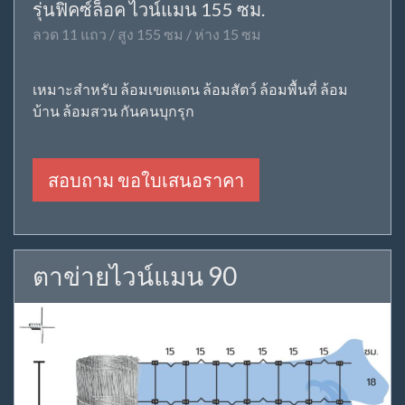
รุ่นฟิคซ์ล็อค ไวน์แมน 155 ซม.
ลวด 11 แถว / สูง 155 ซม / ห่าง 15 ซม
เหมาะสำหรับ ล้อมเขตแดน ล้อมสัตว์ ล้อมพื้นที่ ล้อม
บ้าน ล้อมสวน กันคนบุกรุก
สอบถาม ขอใบเสนอราคา
ตาข่ายไวน์แมน 90