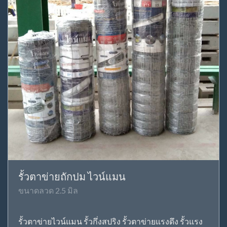
รั้วตาข่ายถักปม ไวน์แมน
ขนาดลวด 2.5 มิล
รั้วตาข่ายไวน์แมน รั้วกึ่งสปริง รั้วตาข่ายแรงดึง รั้วแรง