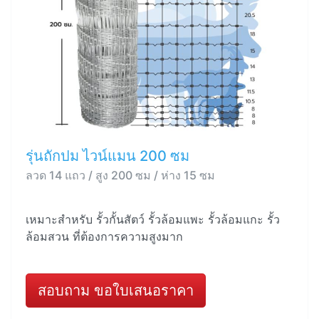
รุ่นถักปม ไวน์แมน 200 ซม
ลวด 14 แถว / สูง 200 ซม / ห่าง 15 ซม
เหมาะสำหรับ รั้วกั้นสัตว์ รั้วล้อมแพะ รั้วล้อมแกะ รั้ว
ล้อมสวน ที่ต้องการความสูงมาก
สอบถาม ขอใบเสนอราคา