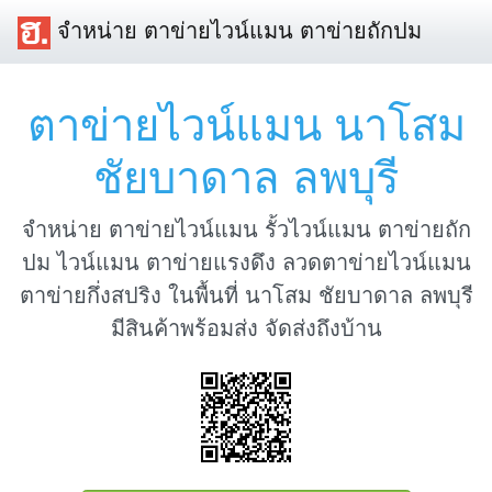
จำหน่าย ตาข่ายไวน์แมน ตาข่ายถักปม
ตาข่ายไวน์แมน นาโสม
ชัยบาดาล ลพบุรี
จำหน่าย ตาข่ายไวน์แมน รั้วไวน์แมน ตาข่ายถัก
ปม ไวน์แมน ตาข่ายแรงดึง ลวดตาข่ายไวน์แมน
ตาข่ายกึ่งสปริง ในพื้นที่ นาโสม ชัยบาดาล ลพบุรี
มีสินค้าพร้อมส่ง จัดส่งถึงบ้าน