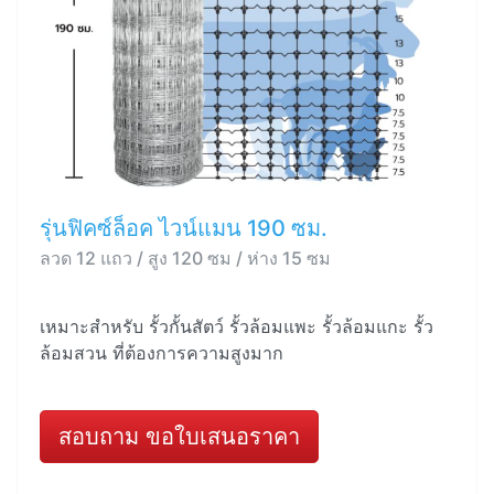
รุ่นฟิคซ์ล็อค ไวน์แมน 190 ซม.
ลวด 12 แถว / สูง 120 ซม / ห่าง 15 ซม
เหมาะสำหรับ รั้วกั้นสัตว์ รั้วล้อมแพะ รั้วล้อมแกะ รั้ว
ล้อมสวน ที่ต้องการความสูงมาก
สอบถาม ขอใบเสนอราคา