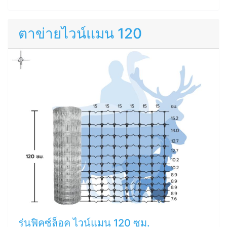
ตาข่ายไวน์แมน 120
รุ่นฟิคซ์ล็อค ไวน์แมน 120 ซม.