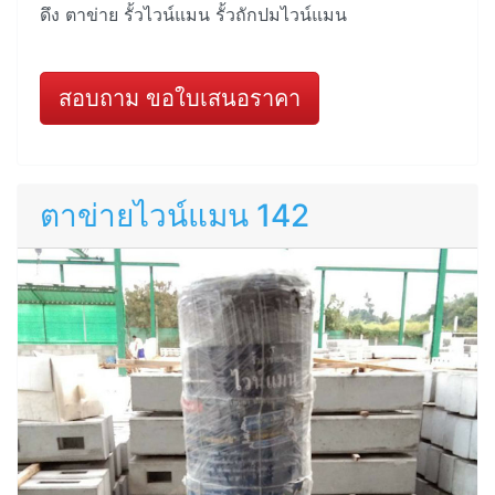
ดึง ตาข่าย รั้วไวน์แมน รั้วถักปมไวน์แมน
สอบถาม ขอใบเสนอราคา
ตาข่ายไวน์แมน 142