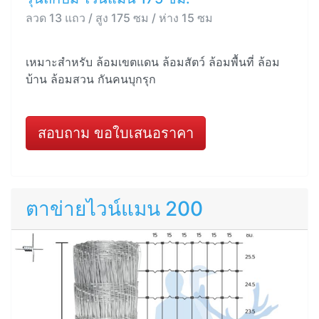
ลวด 13 แถว / สูง 175 ซม / ห่าง 15 ซม
เหมาะสำหรับ ล้อมเขตแดน ล้อมสัตว์ ล้อมพื้นที่ ล้อม
บ้าน ล้อมสวน กันคนบุกรุก
สอบถาม ขอใบเสนอราคา
ตาข่ายไวน์แมน 200