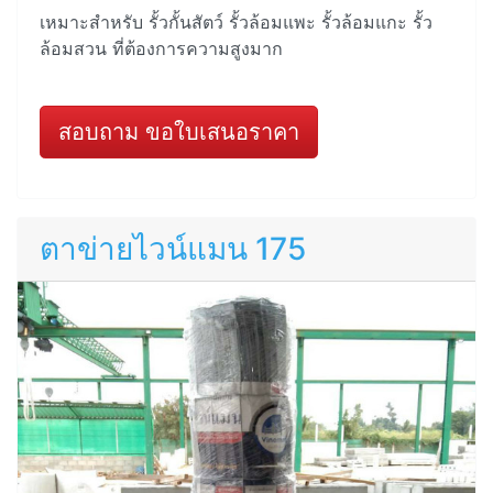
เหมาะสำหรับ รั้วกั้นสัตว์ รั้วล้อมแพะ รั้วล้อมแกะ รั้ว
ล้อมสวน ที่ต้องการความสูงมาก
สอบถาม ขอใบเสนอราคา
ตาข่ายไวน์แมน 175