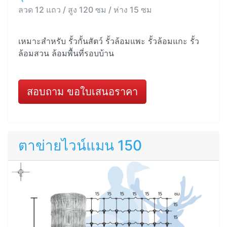
ลวด 12 แถว / สูง 120 ซม / ห่าง 15 ซม
เหมาะสำหรับ รั้วกั้นสัตว์ รั้วล้อมแพะ รั้วล้อมแกะ รั้ว
ล้อมสวน ล้อมพื้นที่รอบบ้าน
สอบถาม ขอใบเสนอราคา
ตาข่ายไวน์แมน 150