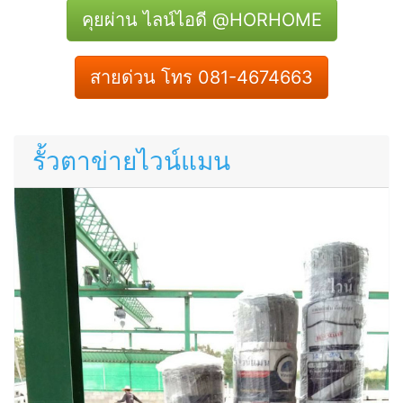
คุยผ่าน ไลน์ไอดี @HORHOME
สายด่วน โทร 081-4674663
รั้วตาข่ายไวน์แมน