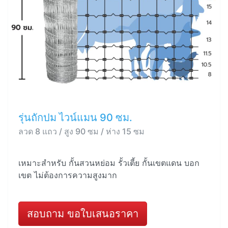
รุ่นถักปม ไวน์แมน 90 ซม.
ลวด 8 แถว / สูง 90 ซม / ห่าง 15 ซม
เหมาะสำหรับ กั้นสวนหย่อม รั้วเตี้ย กั้นเขตแดน บอก
เขต ไม่ต้องการความสูงมาก
สอบถาม ขอใบเสนอราคา