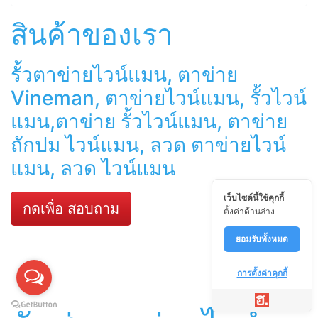
สินค้าของเรา
รั้วตาข่ายไวน์แมน, ตาข่าย
Vineman, ตาข่ายไวน์แมน, รั้วไวน์
แมน,ตาข่าย รั้วไวน์แมน, ตาข่าย
ถักปม ไวน์แมน, ลวด ตาข่ายไวน์
แมน, ลวด ไวน์แมน
เว็บไซต์นี้ใช้คุกกี้
กดเพื่อ สอบถาม
ตั้งค่าด้านล่าง
ยอมรับทั้งหมด
การตั้งค่าคุกกี้