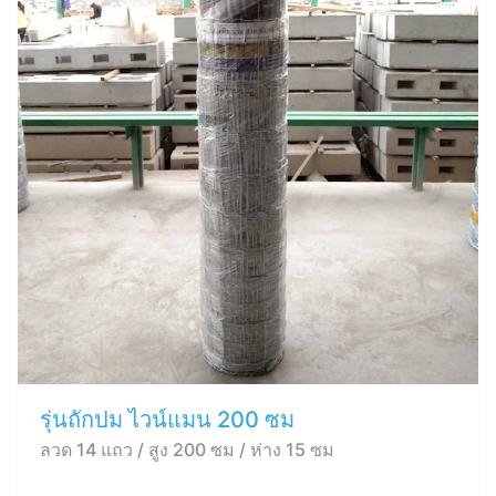
รุ่นถักปม ไวน์แมน 200 ซม
ลวด 14 แถว / สูง 200 ซม / ห่าง 15 ซม