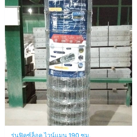
รุ่นฟิคซ์ล็อค ไวน์แมน 190 ซม.