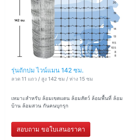
รุ่นถักปม ไวน์แมน 142 ซม.
ลวด 11 แถว / สูง 142 ซม / ห่าง 15 ซม
เหมาะสำหรับ ล้อมเขตแดน ล้อมสัตว์ ล้อมพื้นที่ ล้อม
บ้าน ล้อมสวน กันคนบุกรุก
สอบถาม ขอใบเสนอราคา