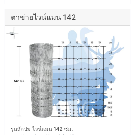
ตาข่ายไวน์แมน 142
รุ่นถักปม ไวน์แมน 142 ซม.