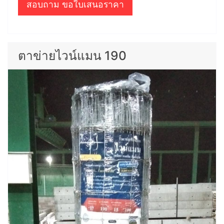
สอบถาม ขอใบเสนอราคา
ตาข่ายไวน์แมน 190