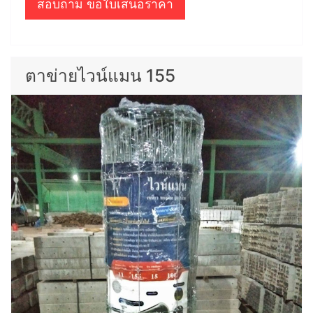
สอบถาม ขอใบเสนอราคา
ตาข่ายไวน์แมน 155