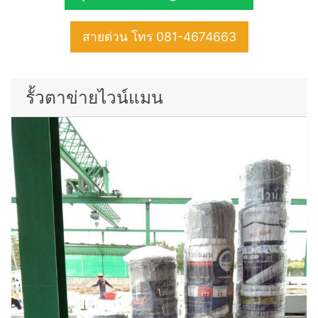
สายด่วน โทร 081-4674663
รั้วตาข่ายไวน์แมน