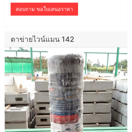
สอบถาม ขอใบเสนอราคา
ตาข่ายไวน์แมน 142