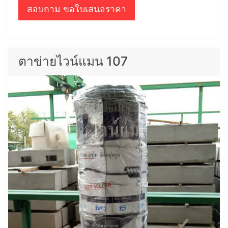
สอบถาม ขอใบเสนอราคา
ตาข่ายไวน์แมน 107