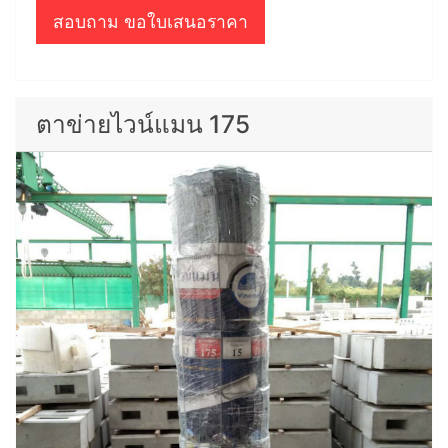
สอบถาม ขอใบเสนอราคา
ตาข่ายไวน์แมน 175