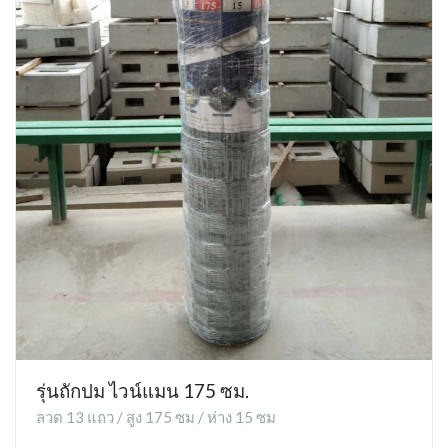
รุ่นถักปม ไวน์แมน 175 ซม.
ลวด 13 แถว / สูง 175 ซม / ห่าง 15 ซม