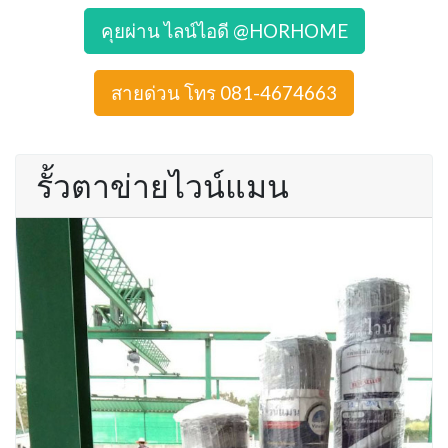
คุยผ่าน ไลน์ไอดี @HORHOME
สายด่วน โทร 081-4674663
รั้วตาข่ายไวน์แมน