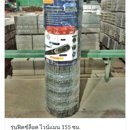
รุ่นฟิคซ์ล็อค ไวน์แมน 155 ซม.