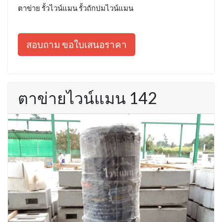
ตาข่าย รั้วไวน์แมน รั้วถักปมไวน์แมน
สอบถาม ขอใบเสนอราคา
ตาข่ายไวน์แมน 142