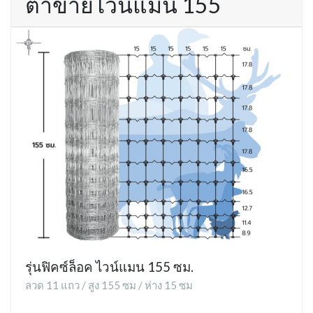
ตาข่ายไวน์แมน 155
รุ่นฟิคซ์ล็อค ไวน์แมน 155 ซม.
ลวด 11 แถว / สูง 155 ซม / ห่าง 15 ซม