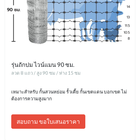
รุ่นถักปม ไวน์แมน 90 ซม.
ลวด 8 แถว / สูง 90 ซม / ห่าง 15 ซม
เหมาะสำหรับ กั้นสวนหย่อม รั้วเตี้ย กั้นเขตแดน บอกเขต ไม่
ต้องการความสูงมาก
สอบถาม ขอใบเสนอราคา