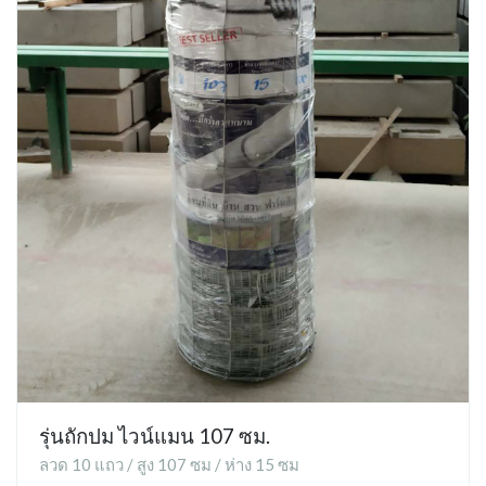
รุ่นถักปม ไวน์แมน 107 ซม.
ลวด 10 แถว / สูง 107 ซม / ห่าง 15 ซม