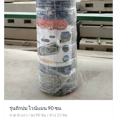
รุ่นถักปม ไวน์แมน 90 ซม.
ลวด 8 แถว / สูง 90 ซม / ห่าง 15 ซม