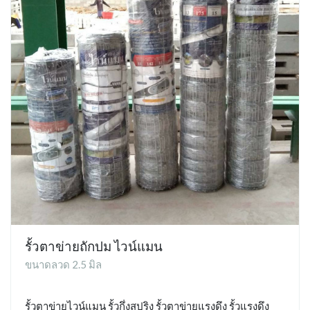
รั้วตาข่ายถักปม ไวน์แมน
ขนาดลวด 2.5 มิล
รั้วตาข่ายไวน์แมน รั้วกึ่งสปริง รั้วตาข่ายแรงดึง รั้วแรงดึง