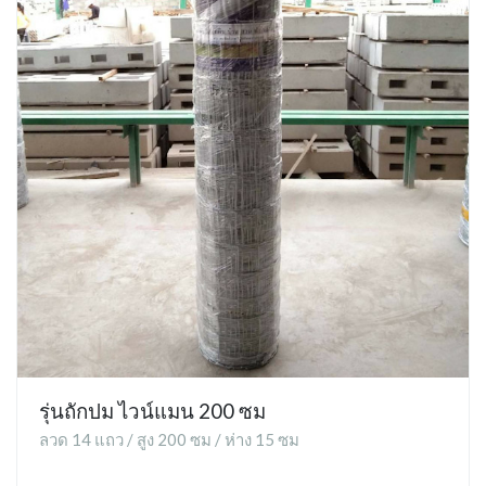
รุ่นถักปม ไวน์แมน 200 ซม
ลวด 14 แถว / สูง 200 ซม / ห่าง 15 ซม