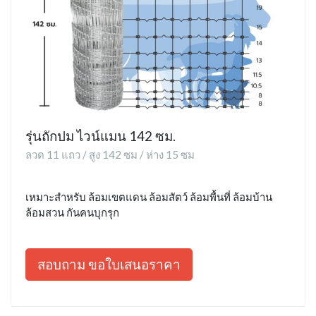
รุ่นถักปม ไวน์แมน 142 ซม.
ลวด 11 แถว / สูง 142 ซม / ห่าง 15 ซม
เหมาะสำหรับ ล้อมเขตแดน ล้อมสัตว์ ล้อมพื้นที่ ล้อมบ้าน
ล้อมสวน กันคนบุกรุก
สอบถาม ขอใบเสนอราคา