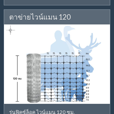
ตาข่ายไวน์แมน 120
รุ่นฟิคซ์ล็อค ไวน์แมน 120 ซม.