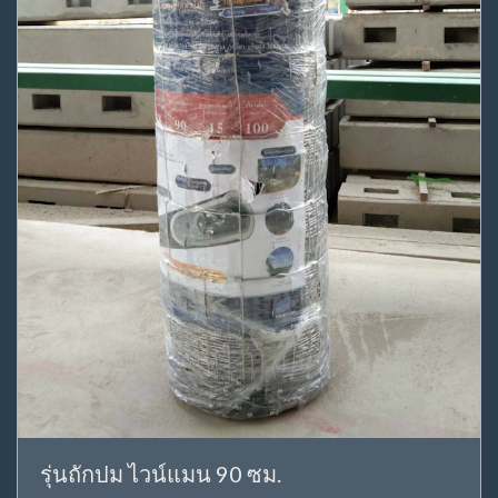
รุ่นถักปม ไวน์แมน 90 ซม.