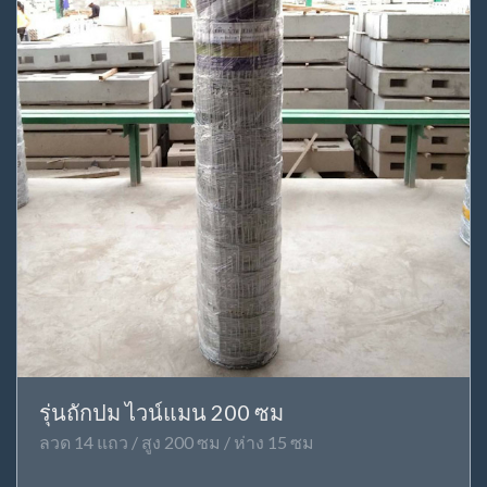
รุ่นถักปม ไวน์แมน 200 ซม
ลวด 14 แถว / สูง 200 ซม / ห่าง 15 ซม