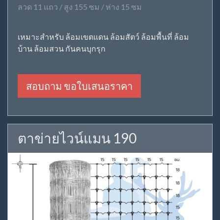
ลวด 11 แถว / สูง 155 ซม / ห่าง 15 ซม
เหมาะสำหรับ ล้อมเขตแดน ล้อมสัตว์ ล้อมพื้นที่ ล้อม
บ้าน ล้อมสวน กันคนบุกรุก
สอบถาม ขอใบเสนอราคา
ตาข่ายไวน์แมน 190