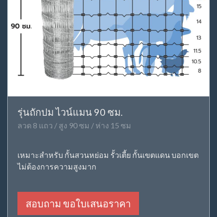
รุ่นถักปม ไวน์แมน 90 ซม.
ลวด 8 แถว / สูง 90 ซม / ห่าง 15 ซม
เหมาะสำหรับ กั้นสวนหย่อม รั้วเตี้ย กั้นเขตแดน บอกเขต
ไม่ต้องการความสูงมาก
สอบถาม ขอใบเสนอราคา