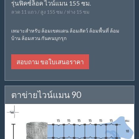
รุ่นฟิคซ์ล็อค ไวน์แมน 155 ซม.
ลวด 11 แถว / สูง 155 ซม / ห่าง 15 ซม
เหมาะสำหรับ ล้อมเขตแดน ล้อมสัตว์ ล้อมพื้นที่ ล้อม
บ้าน ล้อมสวน กันคนบุกรุก
สอบถาม ขอใบเสนอราคา
ตาข่ายไวน์แมน 90