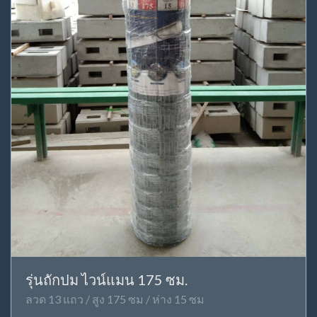
รุ่นถักปม ไวน์แมน 175 ซม.
ลวด 13 แถว / สูง 175 ซม / ห่าง 15 ซม