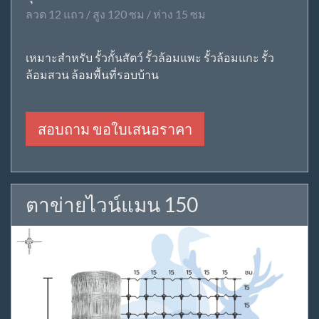
ลวด 12 แถว / สูง 120 ซม / ห่าง 15 ซม
เหมาะสำหรับ รั้วกั้นสัตว์ รั้วล้อมแพะ รั้วล้อมแกะ รั้ว
ล้อมสวน ล้อมพื้นที่รอบบ้าน
สอบถาม ขอใบเสนอราคา
ตาข่ายไวน์แมน 150