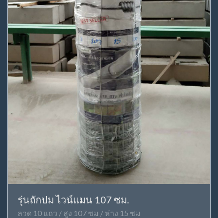
รุ่นถักปม ไวน์แมน 107 ซม.
ลวด 10 แถว / สูง 107 ซม / ห่าง 15 ซม