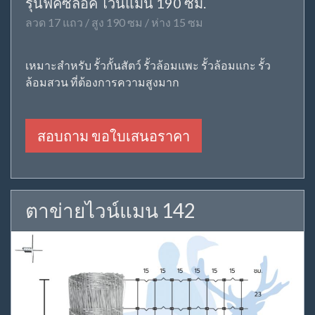
รุ่นฟิคซ์ล็อค ไวน์แมน 190 ซม.
ลวด 17 แถว / สูง 190 ซม / ห่าง 15 ซม
เหมาะสำหรับ รั้วกั้นสัตว์ รั้วล้อมแพะ รั้วล้อมแกะ รั้ว
ล้อมสวน ที่ต้องการความสูงมาก
สอบถาม ขอใบเสนอราคา
ตาข่ายไวน์แมน 142