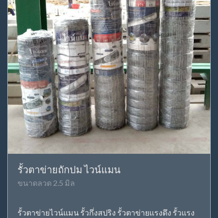
รั้วตาข่ายถักปม ไวน์แมน
ขนาดลวด 2.5 มิล
รั้วตาข่ายไวน์แมน รั้วกึ่งสปริง รั้วตาข่ายแรงดึง รั้วแรง