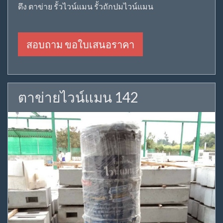
ดึง ตาข่าย รั้วไวน์แมน รั้วถักปมไวน์แมน
สอบถาม ขอใบเสนอราคา
ตาข่ายไวน์แมน 142