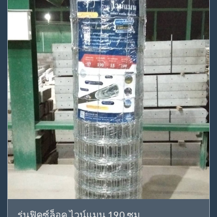
รุ่นฟิคซ์ล็อค ไวน์แมน 190 ซม.