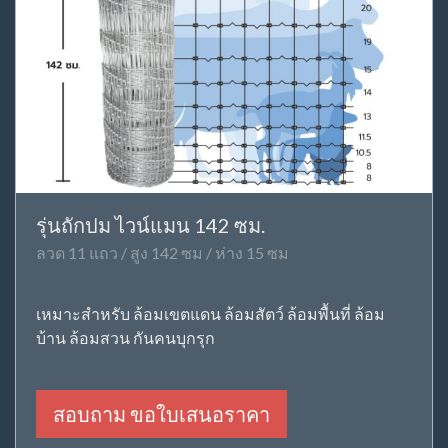
รุ่นถักปม ไวน์แมน 142 ซม.
ลวด 11 แถว / สูง 142 ซม / ห่าง 15 ซม
เหมาะสำหรับ ล้อมเขตแดน ล้อมสัตว์ ล้อมพื้นที่ ล้อม
บ้าน ล้อมสวน กันคนบุกรุก
สอบถาม ขอใบเสนอราคา