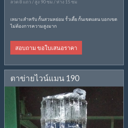
ลวด 8 แถว / สูง 90 ซม / ห่าง 15 ซม
เหมาะสำหรับ กั้นสวนหย่อม รั้วเตี้ย กั้นเขตแดน บอกเขต
ไม่ต้องการความสูงมาก
สอบถาม ขอใบเสนอราคา
ตาข่ายไวน์แมน 190