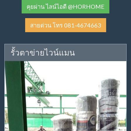
คุยผ่าน ไลน์ไอดี @HORHOME
สายด่วน โทร 081-4674663
รั้วตาข่ายไวน์แมน