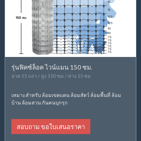
รุ่นฟิคซ์ล็อค ไวน์แมน 150 ซม.
ลวด 15 แถว / สูง 150 ซม / ห่าง 15 ซม
เหมาะสำหรับ ล้อมเขตแดน ล้อมสัตว์ ล้อมพื้นที่ ล้อม
บ้าน ล้อมสวน กันคนบุกรุก
สอบถาม ขอใบเสนอราคา