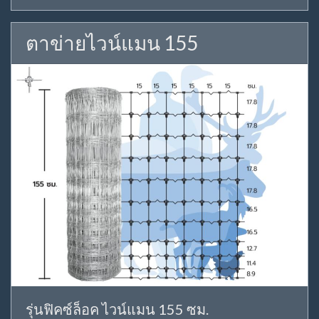
ตาข่ายไวน์แมน 155
รุ่นฟิคซ์ล็อค ไวน์แมน 155 ซม.