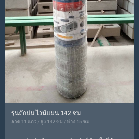
รุ่นถักปม ไวน์แมน 142 ซม
ลวด 11 แถว / สูง 142 ซม / ห่าง 15 ซม