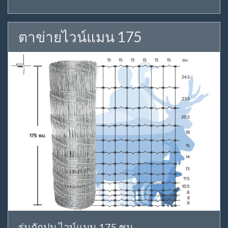
ตาข่ายไวน์แมน 175
รุ่นถักปม ไวน์แมน 175 ซม.