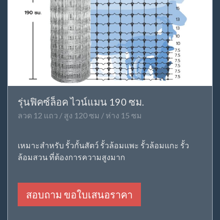
รุ่นฟิคซ์ล็อค ไวน์แมน 190 ซม.
ลวด 12 แถว / สูง 120 ซม / ห่าง 15 ซม
เหมาะสำหรับ รั้วกั้นสัตว์ รั้วล้อมแพะ รั้วล้อมแกะ รั้ว
ล้อมสวน ที่ต้องการความสูงมาก
สอบถาม ขอใบเสนอราคา