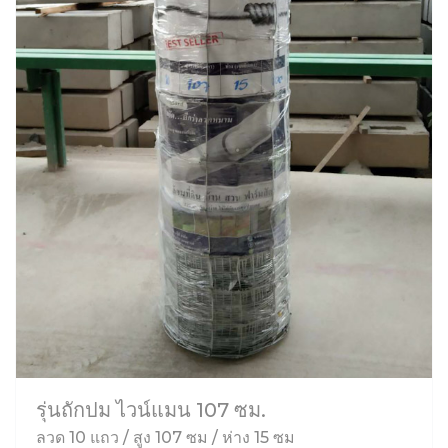
รุ่นถักปม ไวน์แมน 107 ซม.
ลวด 10 แถว / สูง 107 ซม / ห่าง 15 ซม