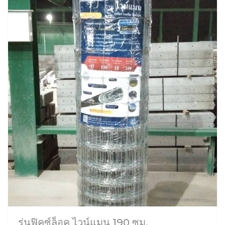
รุ่นฟิคซ์ล็อค ไวน์แมน 190 ซม.