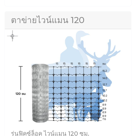
ตาข่ายไวน์แมน 120
รุ่นฟิคซ์ล็อค ไวน์แมน 120 ซม.