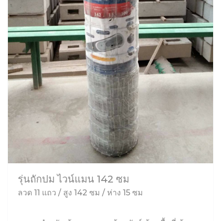
รุ่นถักปม ไวน์แมน 142 ซม
ลวด 11 แถว / สูง 142 ซม / ห่าง 15 ซม