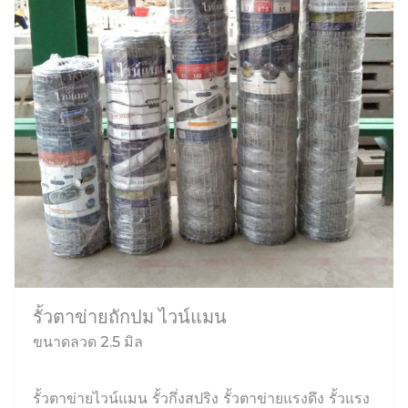
รั้วตาข่ายถักปม ไวน์แมน
ขนาดลวด 2.5 มิล
รั้วตาข่ายไวน์แมน รั้วกึ่งสปริง รั้วตาข่ายแรงดึง รั้วแรง