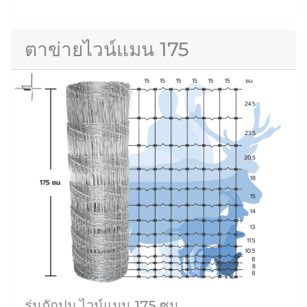
ตาข่ายไวน์แมน 175
รุ่นถักปม ไวน์แมน 175 ซม.