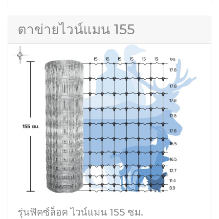
ตาข่ายไวน์แมน 155
รุ่นฟิคซ์ล็อค ไวน์แมน 155 ซม.