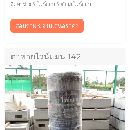
ดึง ตาข่าย รั้วไวน์แมน รั้วถักปมไวน์แมน
สอบถาม ขอใบเสนอราคา
ตาข่ายไวน์แมน 142