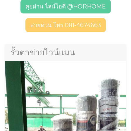
คุยผ่าน ไลน์ไอดี @HORHOME
สายด่วน โทร 081-4674663
รั้วตาข่ายไวน์แมน