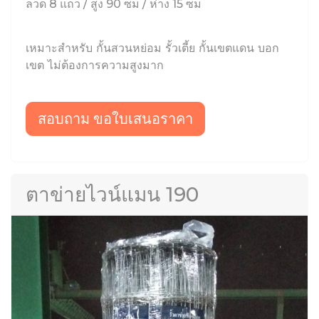
ลวด 8 แถว / สูง 90 ซม / ห่าง 15 ซม
เหมาะสำหรับ กั้นสวนหย่อม รั้วเตี้ย กั้นเขตแดน บอก
เขต ไม่ต้องการความสูงมาก
สอบถาม ขอใบเสนอราคา
ตาข่ายไวน์แมน 190