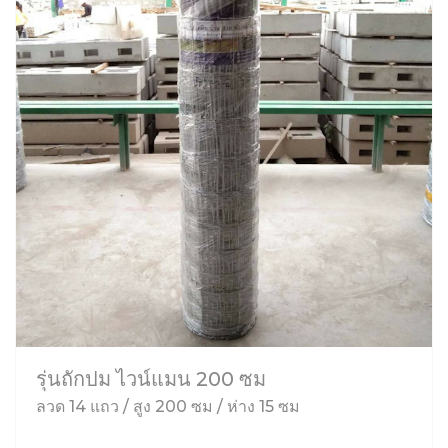
รุ่นถักปม ไวน์แมน 200 ซม
ลวด 14 แถว / สูง 200 ซม / ห่าง 15 ซม