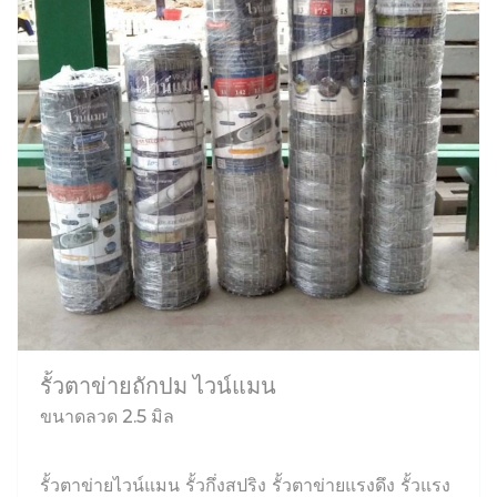
รั้วตาข่ายถักปม ไวน์แมน
ขนาดลวด 2.5 มิล
รั้วตาข่ายไวน์แมน รั้วกึ่งสปริง รั้วตาข่ายแรงดึง รั้วแรง