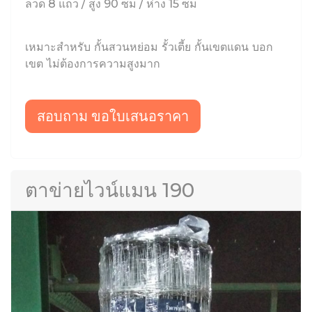
ลวด 8 แถว / สูง 90 ซม / ห่าง 15 ซม
เหมาะสำหรับ กั้นสวนหย่อม รั้วเตี้ย กั้นเขตแดน บอก
เขต ไม่ต้องการความสูงมาก
สอบถาม ขอใบเสนอราคา
ตาข่ายไวน์แมน 190