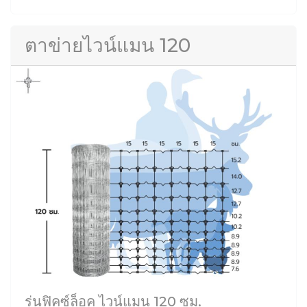
ตาข่ายไวน์แมน 120
รุ่นฟิคซ์ล็อค ไวน์แมน 120 ซม.