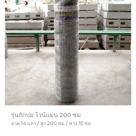
รุ่นถักปม ไวน์แมน 200 ซม
ลวด 14 แถว / สูง 200 ซม / ห่าง 15 ซม