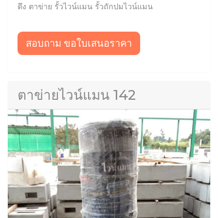
ดึง ตาข่าย รั้วไวน์แมน รั้วถักปมไวน์แมน
สอบถาม ขอใบเสนอราคา
ตาข่ายไวน์แมน 142