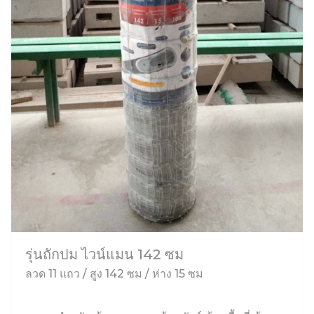
รุ่นถักปม ไวน์แมน 142 ซม
ลวด 11 แถว / สูง 142 ซม / ห่าง 15 ซม