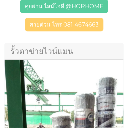
คุยผ่าน ไลน์ไอดี @HORHOME
สายด่วน โทร 081-4674663
รั้วตาข่ายไวน์แมน