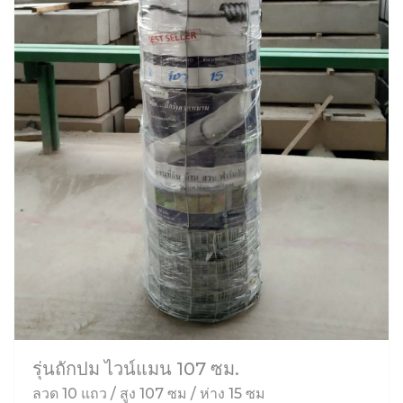
รุ่นถักปม ไวน์แมน 107 ซม.
ลวด 10 แถว / สูง 107 ซม / ห่าง 15 ซม