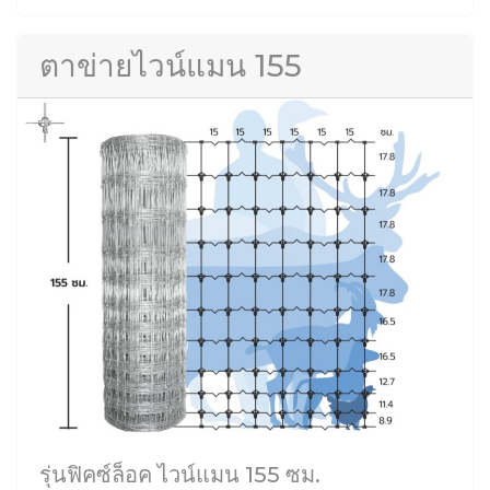
ตาข่ายไวน์แมน 155
รุ่นฟิคซ์ล็อค ไวน์แมน 155 ซม.