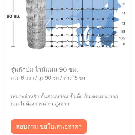
รุ่นถักปม ไวน์แมน 90 ซม.
ลวด 8 แถว / สูง 90 ซม / ห่าง 15 ซม
เหมาะสำหรับ กั้นสวนหย่อม รั้วเตี้ย กั้นเขตแดน บอก
เขต ไม่ต้องการความสูงมาก
สอบถาม ขอใบเสนอราคา