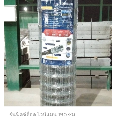
รุ่นฟิคซ์ล็อค ไวน์แมน 190 ซม.