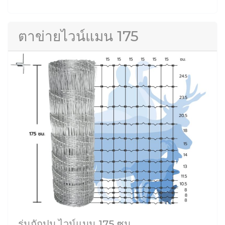
ตาข่ายไวน์แมน 175
รุ่นถักปม ไวน์แมน 175 ซม.