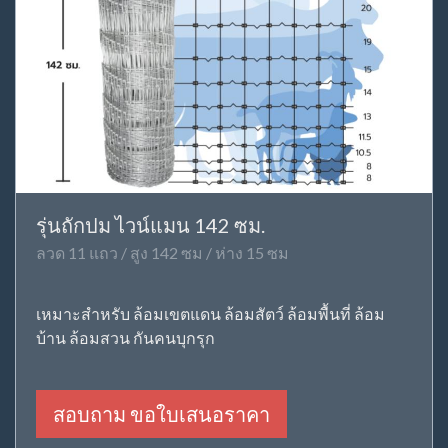
รุ่นถักปม ไวน์แมน 142 ซม.
ลวด 11 แถว / สูง 142 ซม / ห่าง 15 ซม
เหมาะสำหรับ ล้อมเขตแดน ล้อมสัตว์ ล้อมพื้นที่ ล้อม
บ้าน ล้อมสวน กันคนบุกรุก
สอบถาม ขอใบเสนอราคา