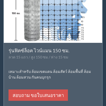
รุ่นฟิคซ์ล็อค ไวน์แมน 150 ซม.
ลวด 15 แถว / สูง 150 ซม / ห่าง 15 ซม
เหมาะสำหรับ ล้อมเขตแดน ล้อมสัตว์ ล้อมพื้นที่ ล้อม
บ้าน ล้อมสวน กันคนบุกรุก
สอบถาม ขอใบเสนอราคา