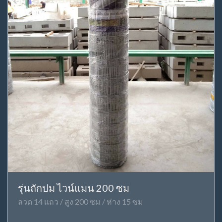
รุ่นถักปม ไวน์แมน 200 ซม
ลวด 14 แถว / สูง 200 ซม / ห่าง 15 ซม