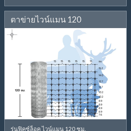
ตาข่ายไวน์แมน 120
รุ่นฟิคซ์ล็อค ไวน์แมน 120 ซม.