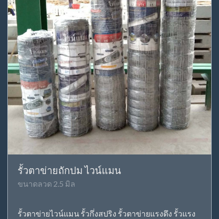
รั้วตาข่ายถักปม ไวน์แมน
ขนาดลวด 2.5 มิล
รั้วตาข่ายไวน์แมน รั้วกึ่งสปริง รั้วตาข่ายแรงดึง รั้วแรง