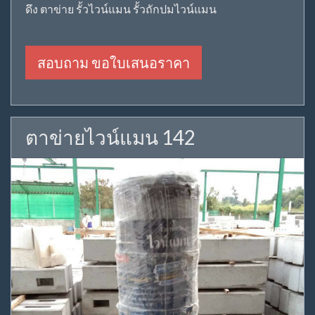
ดึง ตาข่าย รั้วไวน์แมน รั้วถักปมไวน์แมน
สอบถาม ขอใบเสนอราคา
ตาข่ายไวน์แมน 142