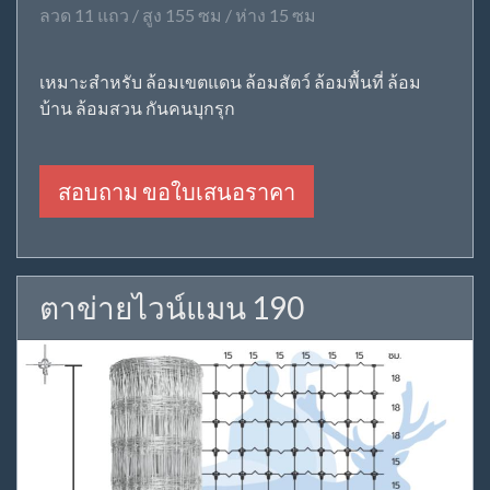
ลวด 11 แถว / สูง 155 ซม / ห่าง 15 ซม
เหมาะสำหรับ ล้อมเขตแดน ล้อมสัตว์ ล้อมพื้นที่ ล้อม
บ้าน ล้อมสวน กันคนบุกรุก
สอบถาม ขอใบเสนอราคา
ตาข่ายไวน์แมน 190