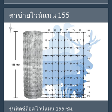
ตาข่ายไวน์แมน 155
รุ่นฟิคซ์ล็อค ไวน์แมน 155 ซม.