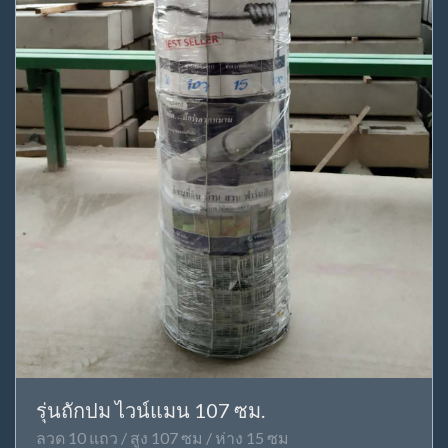
รุ่นถักปม ไวน์แมน 107 ซม.
ลวด 10 แถว / สูง 107 ซม / ห่าง 15 ซม