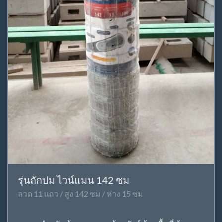
รุ่นถักปม ไวน์แมน 142 ซม
ลวด 11 แถว / สูง 142 ซม / ห่าง 15 ซม