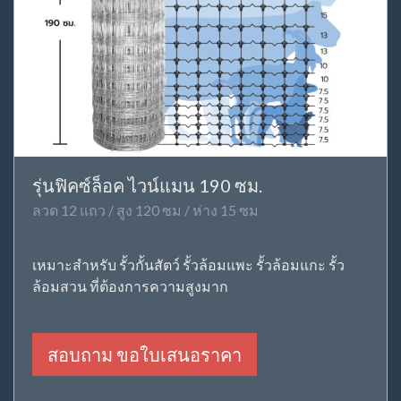
รุ่นฟิคซ์ล็อค ไวน์แมน 190 ซม.
ลวด 12 แถว / สูง 120 ซม / ห่าง 15 ซม
เหมาะสำหรับ รั้วกั้นสัตว์ รั้วล้อมแพะ รั้วล้อมแกะ รั้ว
ล้อมสวน ที่ต้องการความสูงมาก
สอบถาม ขอใบเสนอราคา