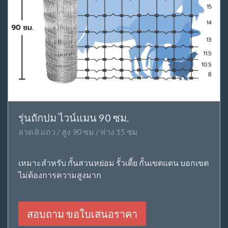
รุ่นถักปม ไวน์แมน 90 ซม.
ลวด 8 แถว / สูง 90 ซม / ห่าง 15 ซม
เหมาะสำหรับ กั้นสวนหย่อม รั้วเตี้ย กั้นเขตแดน บอกเขต
ไม่ต้องการความสูงมาก
สอบถาม ขอใบเสนอราคา