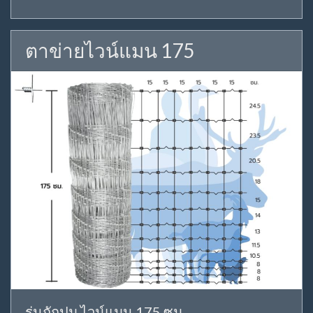
ตาข่ายไวน์แมน 175
รุ่นถักปม ไวน์แมน 175 ซม.