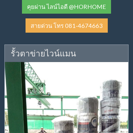
คุยผ่าน ไลน์ไอดี @HORHOME
สายด่วน โทร 081-4674663
รั้วตาข่ายไวน์แมน