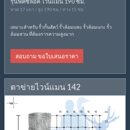
รุ่นฟิคซ์ล็อค ไวน์แมน 190 ซม.
ลวด 17 แถว / สูง 190 ซม / ห่าง 15 ซม
เหมาะสำหรับ รั้วกั้นสัตว์ รั้วล้อมแพะ รั้วล้อมแกะ รั้ว
ล้อมสวน ที่ต้องการความสูงมาก
สอบถาม ขอใบเสนอราคา
ตาข่ายไวน์แมน 142