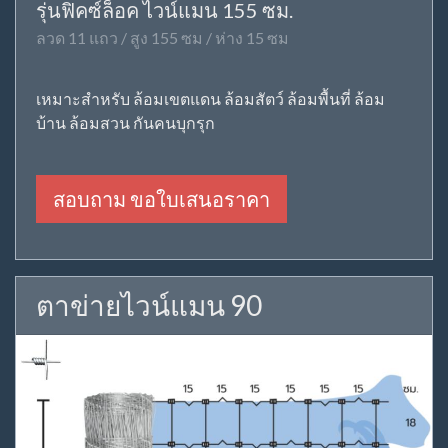
รุ่นฟิคซ์ล็อค ไวน์แมน 155 ซม.
ลวด 11 แถว / สูง 155 ซม / ห่าง 15 ซม
เหมาะสำหรับ ล้อมเขตแดน ล้อมสัตว์ ล้อมพื้นที่ ล้อม
บ้าน ล้อมสวน กันคนบุกรุก
สอบถาม ขอใบเสนอราคา
ตาข่ายไวน์แมน 90