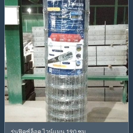
รุ่นฟิคซ์ล็อค ไวน์แมน 190 ซม.