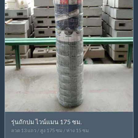
รุ่นถักปม ไวน์แมน 175 ซม.
ลวด 13 แถว / สูง 175 ซม / ห่าง 15 ซม