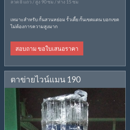
ลวด 8 แถว / สูง 90 ซม / ห่าง 15 ซม
เหมาะสำหรับ กั้นสวนหย่อม รั้วเตี้ย กั้นเขตแดน บอกเขต
ไม่ต้องการความสูงมาก
สอบถาม ขอใบเสนอราคา
ตาข่ายไวน์แมน 190