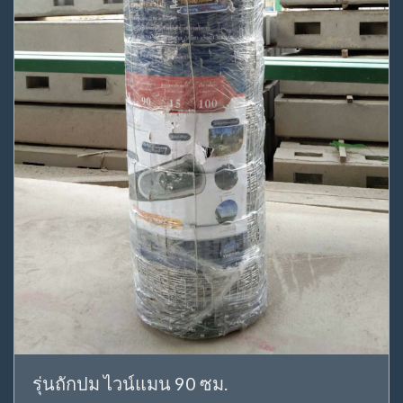
รุ่นถักปม ไวน์แมน 90 ซม.