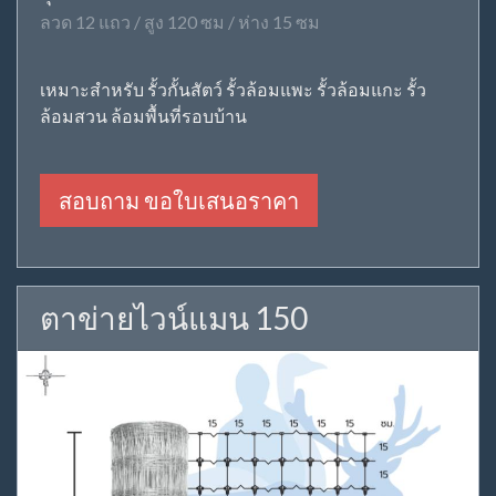
ลวด 12 แถว / สูง 120 ซม / ห่าง 15 ซม
เหมาะสำหรับ รั้วกั้นสัตว์ รั้วล้อมแพะ รั้วล้อมแกะ รั้ว
ล้อมสวน ล้อมพื้นที่รอบบ้าน
สอบถาม ขอใบเสนอราคา
ตาข่ายไวน์แมน 150