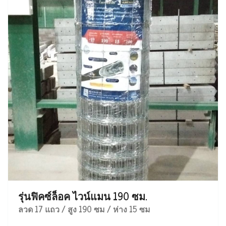
รุ่นฟิคซ์ล็อค ไวน์แมน 190 ซม.
ลวด 17 แถว / สูง 190 ซม / ห่าง 15 ซม