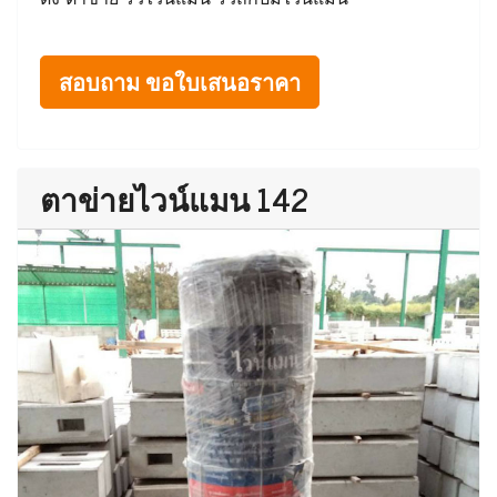
สอบถาม ขอใบเสนอราคา
ตาข่ายไวน์แมน 142