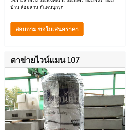
บ้าน ล้อมสวน กันคนบุกรุก
สอบถาม ขอใบเสนอราคา
ตาข่ายไวน์แมน 107