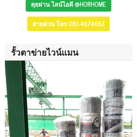
คุยผ่าน ไลน์ไอดี @HORHOME
สายด่วน โทร 081-4674663
รั้วตาข่ายไวน์แมน