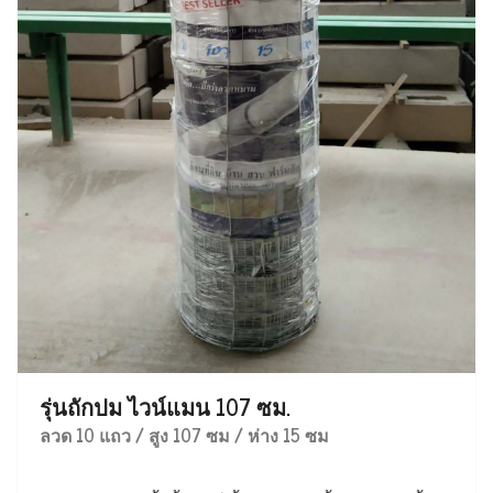
รุ่นถักปม ไวน์แมน 107 ซม.
ลวด 10 แถว / สูง 107 ซม / ห่าง 15 ซม