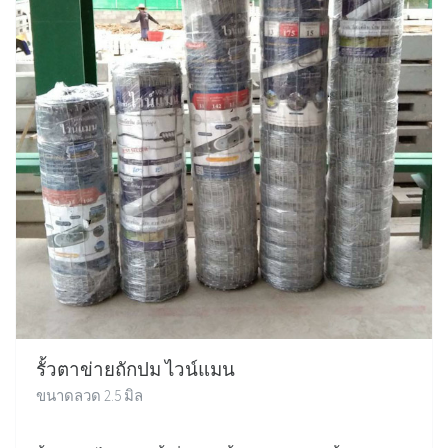
รั้วตาข่ายถักปม ไวน์แมน
ขนาดลวด 2.5 มิล