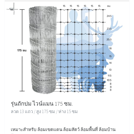
รุ่นถักปม ไวน์แมน 175 ซม.
ลวด 13 แถว / สูง 175 ซม / ห่าง 15 ซม
เหมาะสำหรับ ล้อมเขตแดน ล้อมสัตว์ ล้อมพื้นที่ ล้อมบ้าน