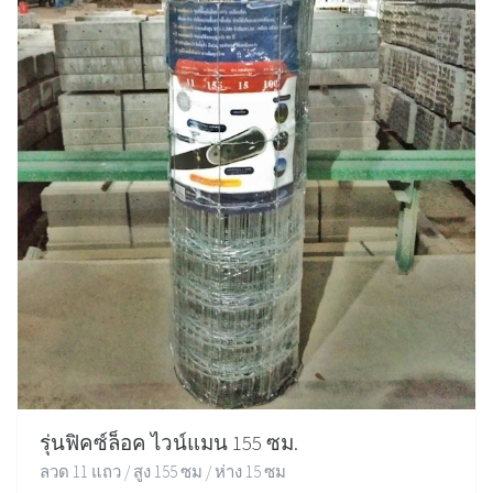
รุ่นฟิคซ์ล็อค ไวน์แมน 155 ซม.
ลวด 11 แถว / สูง 155 ซม / ห่าง 15 ซม