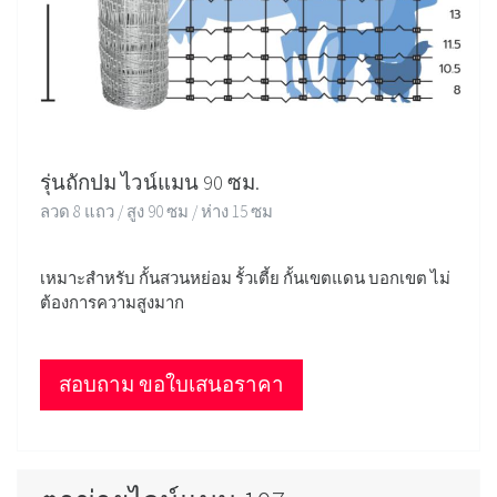
รุ่นถักปม ไวน์แมน 90 ซม.
ลวด 8 แถว / สูง 90 ซม / ห่าง 15 ซม
เหมาะสำหรับ กั้นสวนหย่อม รั้วเตี้ย กั้นเขตแดน บอกเขต ไม่
ต้องการความสูงมาก
สอบถาม ขอใบเสนอราคา