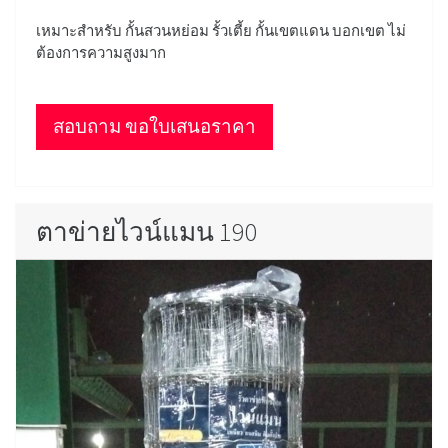
เหมาะสำหรับ กั้นสวนหย่อม รั้วเตี้ย กั้นเขตแดน บอกเขต ไม่
ต้องการความสูงมาก
สอบถาม ขอใบเสนอราคา
ตาข่ายไวน์แมน 190