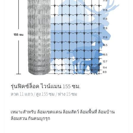
รุ่นฟิคซ์ล็อค ไวน์แมน 155 ซม.
ลวด 11 แถว / สูง 155 ซม / ห่าง 15 ซม
เหมาะสำหรับ ล้อมเขตแดน ล้อมสัตว์ ล้อมพื้นที่ ล้อมบ้าน
ล้อมสวน กันคนบุกรุก