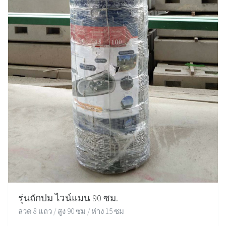
รุ่นถักปม ไวน์แมน 90 ซม.
ลวด 8 แถว / สูง 90 ซม / ห่าง 15 ซม