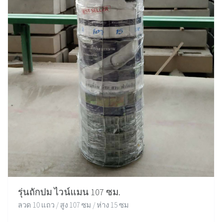
รุ่นถักปม ไวน์แมน 107 ซม.
ลวด 10 แถว / สูง 107 ซม / ห่าง 15 ซม