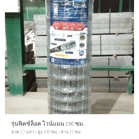
รุ่นฟิคซ์ล็อค ไวน์แมน 190 ซม.
ลวด 17 แถว / สูง 190 ซม / ห่าง 15 ซม