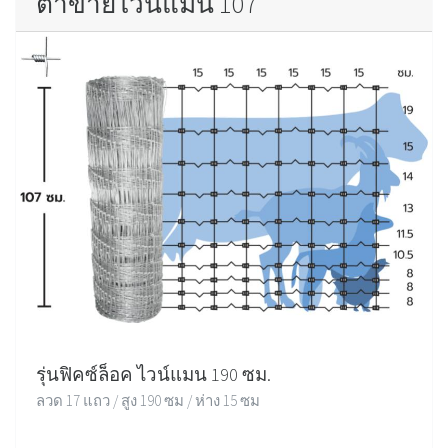
ตาข่ายไวน์แมน 107
รุ่นฟิคซ์ล็อค ไวน์แมน 190 ซม.
ลวด 17 แถว / สูง 190 ซม / ห่าง 15 ซม