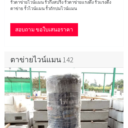
รั้วตาข่ายไวน์แมน รั้วกึ่งสปริง รั้วตาข่ายแรงดึง รั้วแรงดึง
ตาข่าย รั้วไวน์แมน รั้วถักปมไวน์แมน
สอบถาม ขอใบเสนอราคา
ตาข่ายไวน์แมน 142