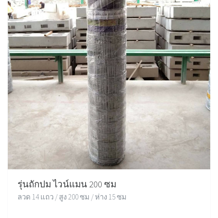
รุ่นถักปม ไวน์แมน 200 ซม
ลวด 14 แถว / สูง 200 ซม / ห่าง 15 ซม