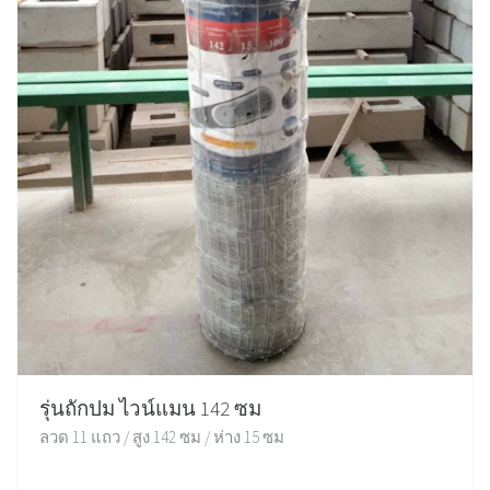
รุ่นถักปม ไวน์แมน 142 ซม
ลวด 11 แถว / สูง 142 ซม / ห่าง 15 ซม