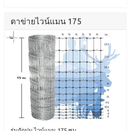
ตาข่ายไวน์แมน 175
รุ่นถักปม ไวน์แมน 175 ซม.