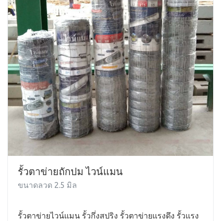
รั้วตาข่ายถักปม ไวน์แมน
ขนาดลวด 2.5 มิล
รั้วตาข่ายไวน์แมน รั้วกึ่งสปริง รั้วตาข่ายแรงดึง รั้วแรง