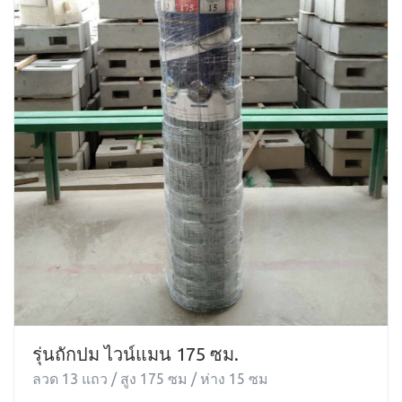
รุ่นถักปม ไวน์แมน 175 ซม.
ลวด 13 แถว / สูง 175 ซม / ห่าง 15 ซม