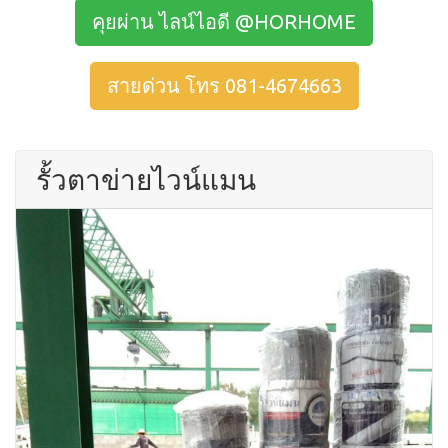
คุยผ่าน ไลน์ไอดี @HORHOME
สายด่วน โทร 081-4674663
รั้วตาข่ายไวน์แมน