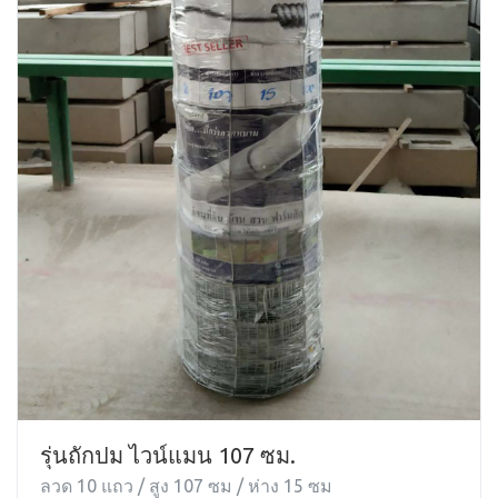
รุ่นถักปม ไวน์แมน 107 ซม.
ลวด 10 แถว / สูง 107 ซม / ห่าง 15 ซม