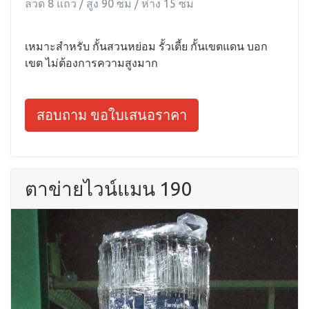
ลวด 8 แถว / สูง 90 ซม / ห่าง 15 ซม
เหมาะสำหรับ กั้นสวนหย่อม รั้วเตี้ย กั้นเขตแดน บอก
เขต ไม่ต้องการความสูงมาก
สอบถาม ขอใบเสนอราคา
ตาข่ายไวน์แมน 190