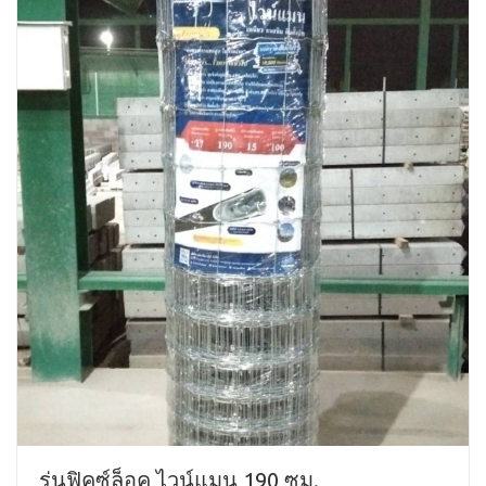
รุ่นฟิคซ์ล็อค ไวน์แมน 190 ซม.