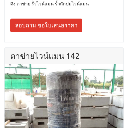
ดึง ตาข่าย รั้วไวน์แมน รั้วถักปมไวน์แมน
สอบถาม ขอใบเสนอราคา
ตาข่ายไวน์แมน 142