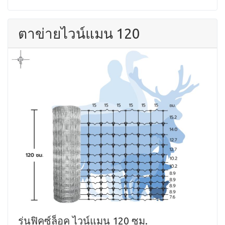
ตาข่ายไวน์แมน 120
รุ่นฟิคซ์ล็อค ไวน์แมน 120 ซม.