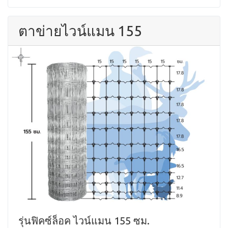
ตาข่ายไวน์แมน 155
รุ่นฟิคซ์ล็อค ไวน์แมน 155 ซม.