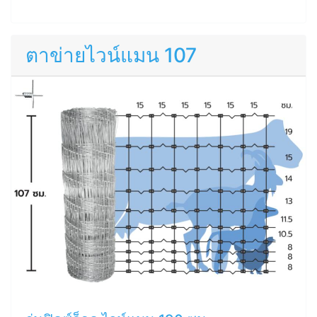
ตาข่ายไวน์แมน 107