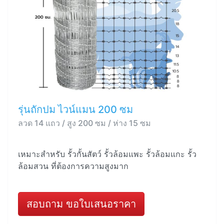
รุ่นถักปม ไวน์แมน 200 ซม
ลวด 14 แถว / สูง 200 ซม / ห่าง 15 ซม
เหมาะสำหรับ รั้วกั้นสัตว์ รั้วล้อมแพะ รั้วล้อมแกะ รั้ว
ล้อมสวน ที่ต้องการความสูงมาก
สอบถาม ขอใบเสนอราคา