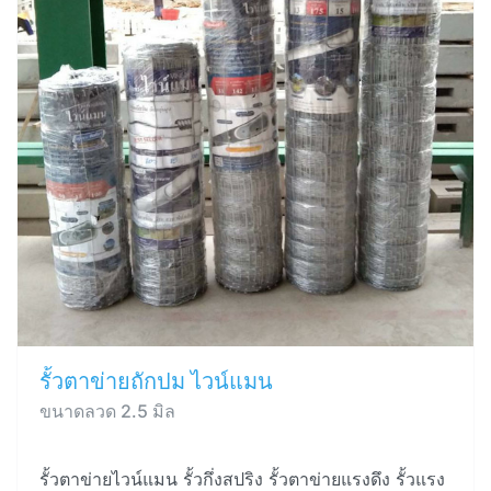
รั้วตาข่ายถักปม ไวน์แมน
ขนาดลวด 2.5 มิล
รั้วตาข่ายไวน์แมน รั้วกึ่งสปริง รั้วตาข่ายแรงดึง รั้วแรง