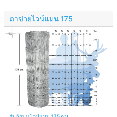
ตาข่ายไวน์แมน 175
รุ่นถักปม ไวน์แมน 175 ซม.