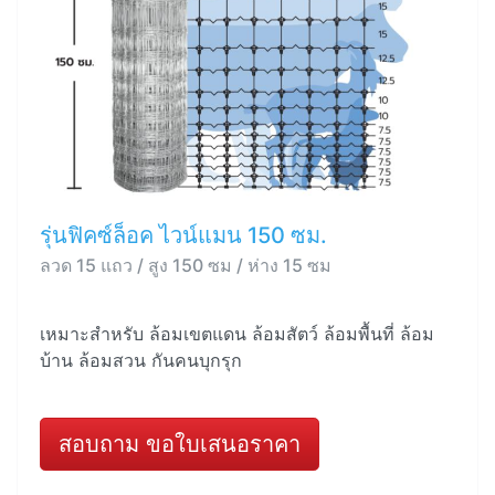
รุ่นฟิคซ์ล็อค ไวน์แมน 150 ซม.
ลวด 15 แถว / สูง 150 ซม / ห่าง 15 ซม
เหมาะสำหรับ ล้อมเขตแดน ล้อมสัตว์ ล้อมพื้นที่ ล้อม
บ้าน ล้อมสวน กันคนบุกรุก
สอบถาม ขอใบเสนอราคา