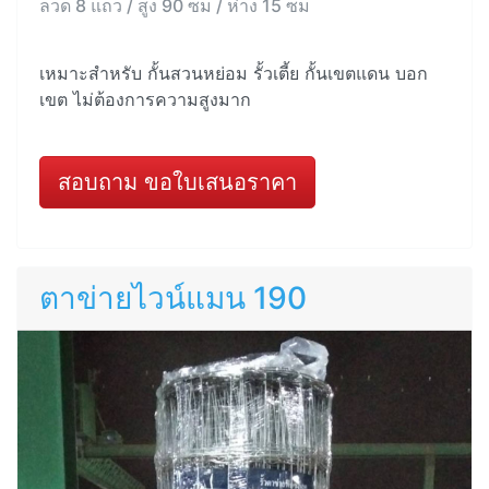
ลวด 8 แถว / สูง 90 ซม / ห่าง 15 ซม
เหมาะสำหรับ กั้นสวนหย่อม รั้วเตี้ย กั้นเขตแดน บอก
เขต ไม่ต้องการความสูงมาก
สอบถาม ขอใบเสนอราคา
ตาข่ายไวน์แมน 190