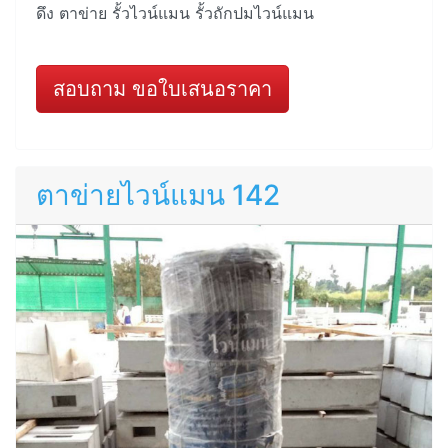
ดึง ตาข่าย รั้วไวน์แมน รั้วถักปมไวน์แมน
สอบถาม ขอใบเสนอราคา
ตาข่ายไวน์แมน 142