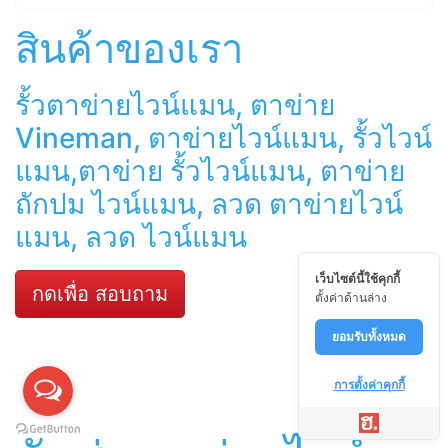
สินค้าของเรา
รั้วตาข่ายไวน์แมน, ตาข่าย
Vineman, ตาข่ายไวน์แมน, รั้วไวน์
แมน,ตาข่าย รั้วไวน์แมน, ตาข่าย
ถักปม ไวน์แมน, ลวด ตาข่ายไวน์
แมน, ลวด ไวน์แมน
เว็บไซต์นี้ใช้คุกกี้
กดเพื่อ สอบถาม
ตั้งค่าด้านล่าง
ยอมรับทั้งหมด
การตั้งค่าคุกกี้