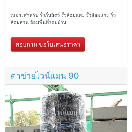
เหมาะสำหรับ รั้วกั้นสัตว์ รั้วล้อมแพะ รั้วล้อมแกะ รั้ว
ล้อมสวน ล้อมพื้นที่รอบบ้าน
สอบถาม ขอใบเสนอราคา
ตาข่ายไวน์แมน 90