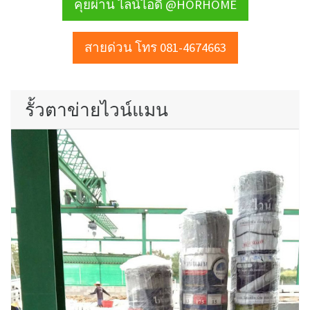
คุยผ่าน ไลน์ไอดี @HORHOME
สายด่วน โทร 081-4674663
รั้วตาข่ายไวน์แมน