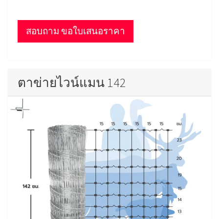
สอบถาม ขอใบเสนอราคา
ตาข่ายไวน์แมน 142