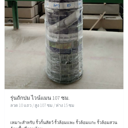
รุ่นถักปม ไวน์แมน 107 ซม.
ลวด 10 แถว / สูง 107 ซม / ห่าง 15 ซม
เหมาะสำหรับ รั้วกั้นสัตว์ รั้วล้อมแพะ รั้วล้อมแกะ รั้วล้อมสวน