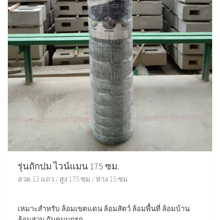
รุ่นถักปม ไวน์แมน 175 ซม.
ลวด 13 แถว / สูง 175 ซม / ห่าง 15 ซม
เหมาะสำหรับ ล้อมเขตแดน ล้อมสัตว์ ล้อมพื้นที่ ล้อมบ้าน
ล้อมสวน กันคนบุกรุก