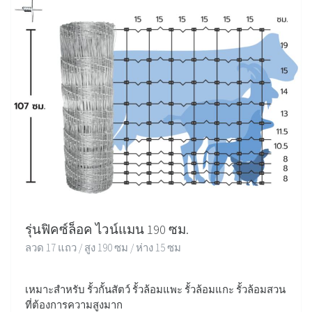
รุ่นฟิคซ์ล็อค ไวน์แมน 190 ซม.
ลวด 17 แถว / สูง 190 ซม / ห่าง 15 ซม
เหมาะสำหรับ รั้วกั้นสัตว์ รั้วล้อมแพะ รั้วล้อมแกะ รั้วล้อมสวน
ที่ต้องการความสูงมาก