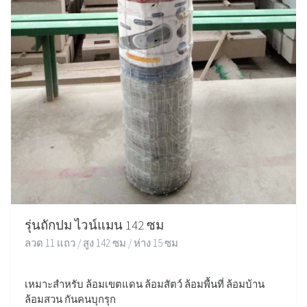
รุ่นถักปม ไวน์แมน 142 ซม
ลวด 11 แถว / สูง 142 ซม / ห่าง 15 ซม
เหมาะสำหรับ ล้อมเขตแดน ล้อมสัตว์ ล้อมพื้นที่ ล้อมบ้าน
ล้อมสวน กันคนบุกรุก