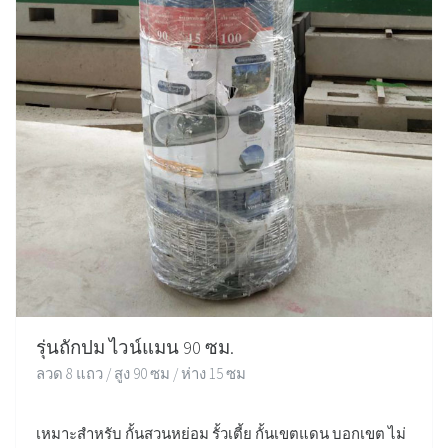
รุ่นถักปม ไวน์แมน 90 ซม.
ลวด 8 แถว / สูง 90 ซม / ห่าง 15 ซม
เหมาะสำหรับ กั้นสวนหย่อม รั้วเตี้ย กั้นเขตแดน บอกเขต ไม่