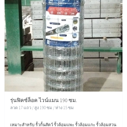
รุ่นฟิคซ์ล็อค ไวน์แมน 190 ซม.
ลวด 17 แถว / สูง 190 ซม / ห่าง 15 ซม
เหมาะสำหรับ รั้วกั้นสัตว์ รั้วล้อมแพะ รั้วล้อมแกะ รั้วล้อมสวน