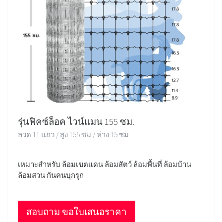
รุ่นฟิคซ์ล็อค ไวน์แมน 155 ซม.
ลวด 11 แถว / สูง 155 ซม / ห่าง 15 ซม
เหมาะสำหรับ ล้อมเขตแดน ล้อมสัตว์ ล้อมพื้นที่ ล้อมบ้าน
ล้อมสวน กันคนบุกรุก
สอบถาม ขอใบเสนอราคา