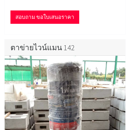
สอบถาม ขอใบเสนอราคา
ตาข่ายไวน์แมน 142