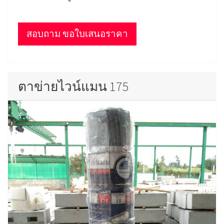
สอบถาม ขอใบเสนอราคา
ตาข่ายไวน์แมน 175