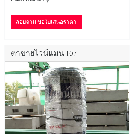
สอบถาม ขอใบเสนอราคา
ตาข่ายไวน์แมน 107