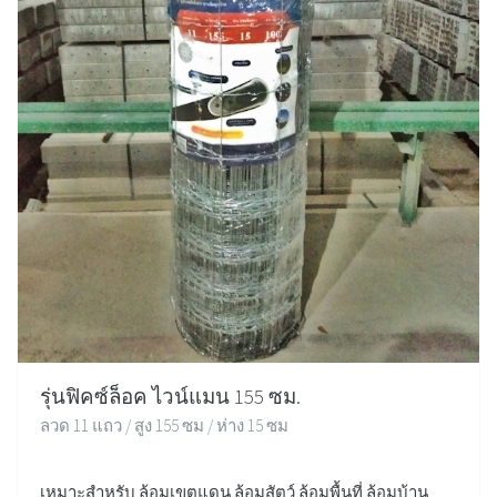
รุ่นฟิคซ์ล็อค ไวน์แมน 155 ซม.
ลวด 11 แถว / สูง 155 ซม / ห่าง 15 ซม
เหมาะสำหรับ ล้อมเขตแดน ล้อมสัตว์ ล้อมพื้นที่ ล้อมบ้าน