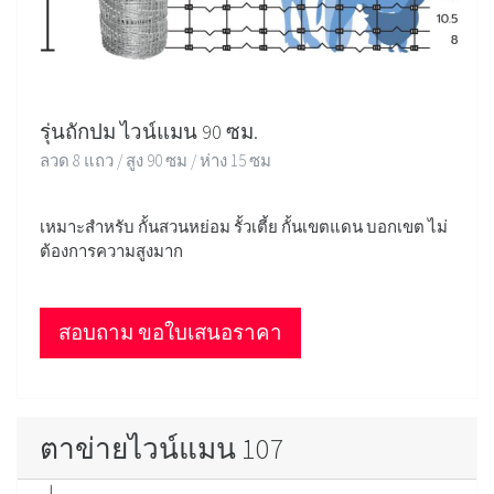
รุ่นถักปม ไวน์แมน 90 ซม.
ลวด 8 แถว / สูง 90 ซม / ห่าง 15 ซม
เหมาะสำหรับ กั้นสวนหย่อม รั้วเตี้ย กั้นเขตแดน บอกเขต ไม่
ต้องการความสูงมาก
สอบถาม ขอใบเสนอราคา
ตาข่ายไวน์แมน 107