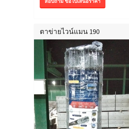
สอบถาม ขอใบเสนอราคา
ตาข่ายไวน์แมน 190