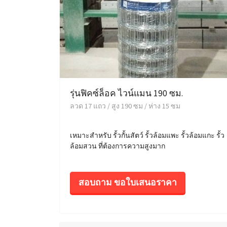
รุ่นฟิคซ์ล็อค ไวน์แมน 190 ซม.
ลวด 17 แถว / สูง 190 ซม / ห่าง 15 ซม
เหมาะสำหรับ รั้วกั้นสัตว์ รั้วล้อมแพะ รั้วล้อมแกะ รั้ว
ล้อมสวน ที่ต้องการความสูงมาก
สอบถาม ขอใบเสนอราคา