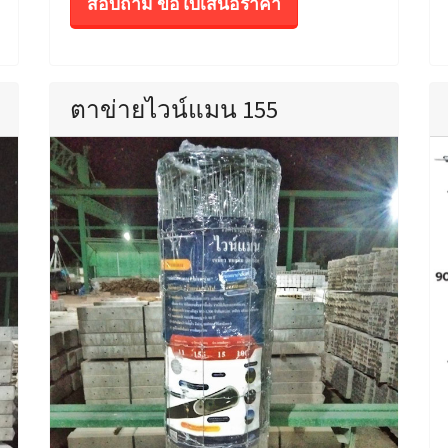
สอบถาม ขอใบเสนอราคา
ตาข่ายไวน์แมน 155