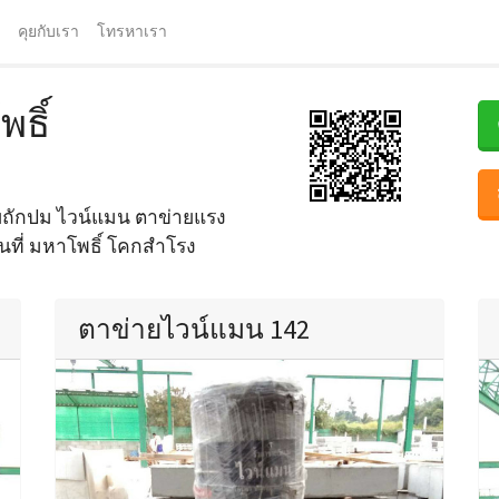
คุยกับเรา
โทรหาเรา
ธิ์
ยถักปม ไวน์แมน ตาข่ายแรง
้นที่ มหาโพธิ์ โคกสำโรง
ตาข่ายไวน์แมน 142