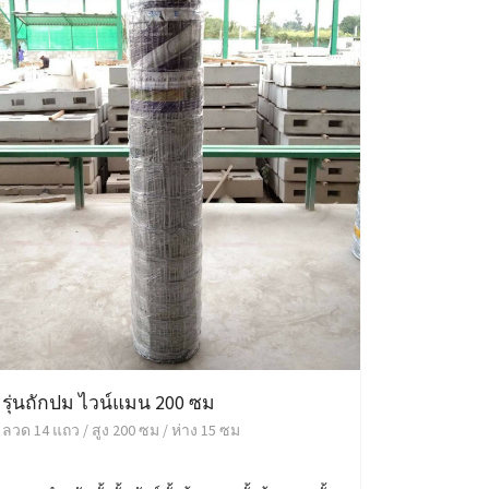
รุ่นถักปม ไวน์แมน 200 ซม
ลวด 14 แถว / สูง 200 ซม / ห่าง 15 ซม