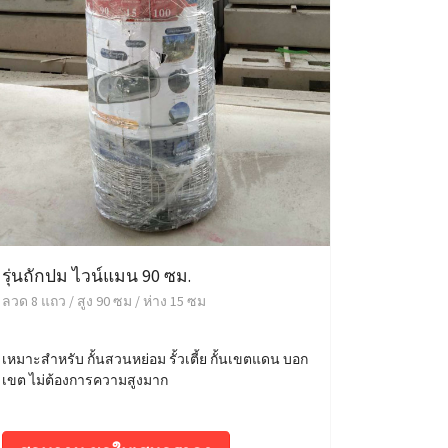
รุ่นถักปม ไวน์แมน 90 ซม.
ลวด 8 แถว / สูง 90 ซม / ห่าง 15 ซม
เหมาะสำหรับ กั้นสวนหย่อม รั้วเตี้ย กั้นเขตแดน บอก
เขต ไม่ต้องการความสูงมาก