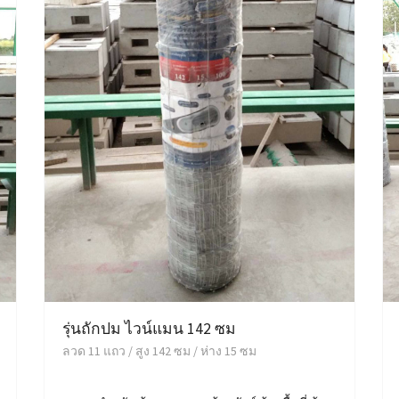
รุ่นถักปม ไวน์แมน 142 ซม
ลวด 11 แถว / สูง 142 ซม / ห่าง 15 ซม