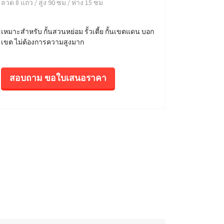
ลวด 8 แถว / สูง 90 ซม / ห่าง 15 ซม
เหมาะสำหรับ กั้นสวนหย่อม รั้วเตี้ย กั้นเขตแดน บอก
เขต ไม่ต้องการความสูงมาก
สอบถาม ขอใบเสนอราคา