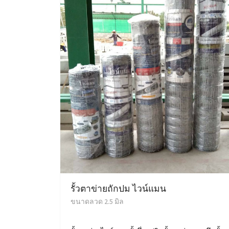
รั้วตาข่ายถักปม ไวน์แมน
ขนาดลวด 2.5 มิล