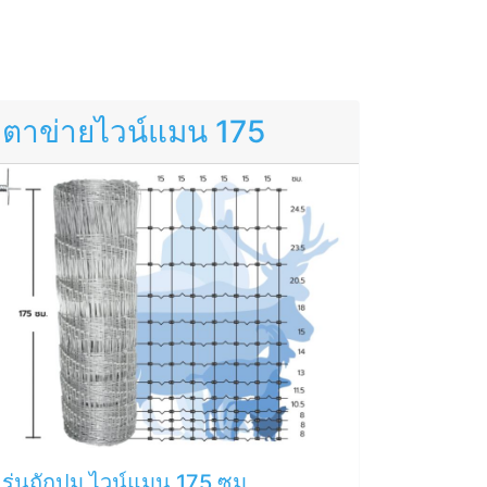
ตาข่ายไวน์แมน 175
รุ่นถักปม ไวน์แมน 175 ซม.