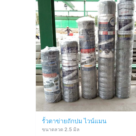
รั้วตาข่ายถักปม ไวน์แมน
ขนาดลวด 2.5 มิล