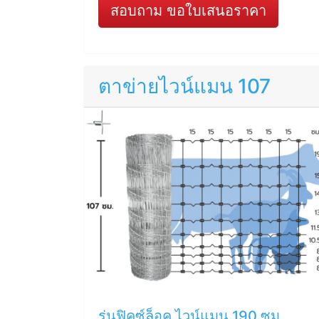
สอบถาม ขอใบเสนอราคา
ตาข่ายไวน์แมน 107
รุ่นฟิคซ์ล็อค ไวน์แมน 190 ซม.