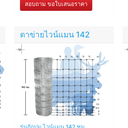
สอบถาม ขอใบเสนอราคา
ตาข่ายไวน์แมน 142
รุ่นถักปม ไวน์แมน 142 ซม.