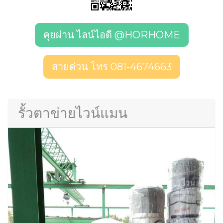
คุยผ่าน ไลน์ไอดี @HORHOME
สายด่วน โทร 081-4674663
รั้วตาข่ายไวน์แมน