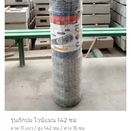
รุ่นถักปม ไวน์แมน 142 ซม
ลวด 11 แถว / สูง 142 ซม / ห่าง 15 ซม