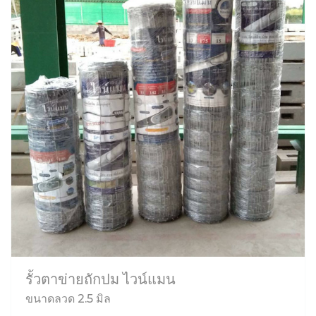
รั้วตาข่ายถักปม ไวน์แมน
ขนาดลวด 2.5 มิล