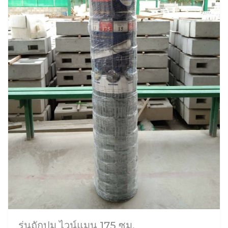
รุ่นถักปม ไวน์แมน 175 ซม.