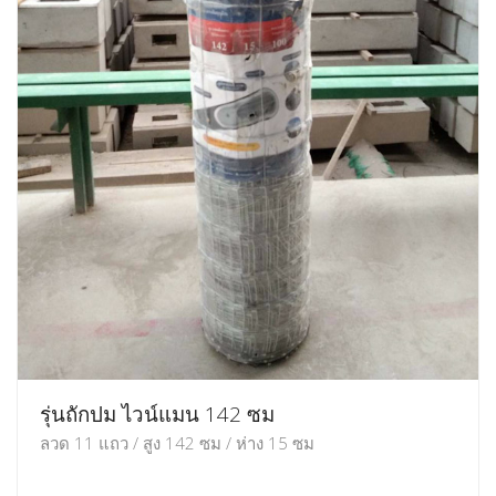
รุ่นถักปม ไวน์แมน 142 ซม
ลวด 11 แถว / สูง 142 ซม / ห่าง 15 ซม