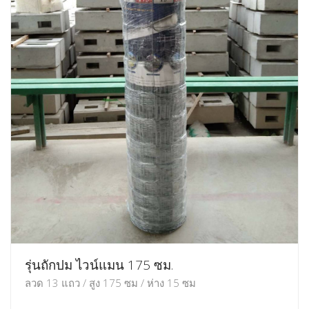
รุ่นถักปม ไวน์แมน 175 ซม.
ลวด 13 แถว / สูง 175 ซม / ห่าง 15 ซม