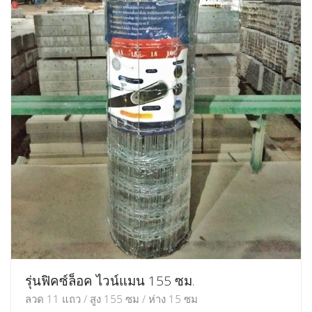
รุ่นฟิคซ์ล็อค ไวน์แมน 155 ซม.
ลวด 11 แถว / สูง 155 ซม / ห่าง 15 ซม