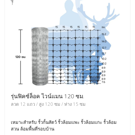
รุ่นฟิคซ์ล็อค ไวน์แมน 120 ซม.
ลวด 12 แถว / สูง 120 ซม / ห่าง 15 ซม
เหมาะสำหรับ รั้วกั้นสัตว์ รั้วล้อมแพะ รั้วล้อมแกะ รั้วล้อม
สวน ล้อมพื้นที่รอบบ้าน