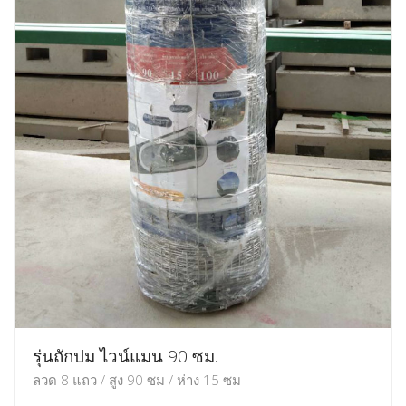
รุ่นถักปม ไวน์แมน 90 ซม.
ลวด 8 แถว / สูง 90 ซม / ห่าง 15 ซม