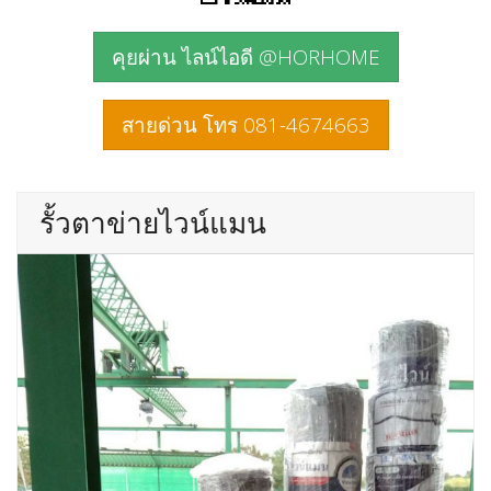
คุยผ่าน ไลน์ไอดี @HORHOME
สายด่วน โทร 081-4674663
รั้วตาข่ายไวน์แมน