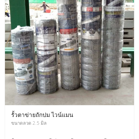
รั้วตาข่ายถักปม ไวน์แมน
ขนาดลวด 2.5 มิล