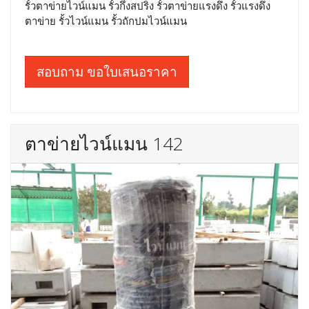
รั้วตาข่ายไวน์แมน รั้วกึ่งสปริง รั้วตาข่ายแรงดึง รั้วแรงดึง
ตาข่าย รั้วไวน์แมน รั้วถักปมไวน์แมน
สอบถาม ขอใบเสนอราคา
ตาข่ายไวน์แมน 142