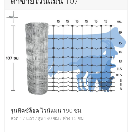
ตาข่ายไวน์แมน 107
รุ่นฟิคซ์ล็อค ไวน์แมน 190 ซม.
ลวด 17 แถว / สูง 190 ซม / ห่าง 15 ซม