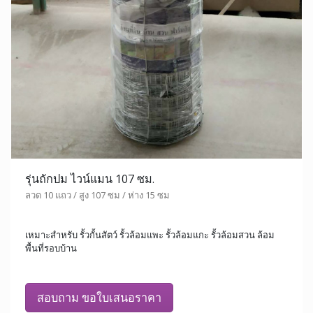
รุ่นถักปม ไวน์แมน 107 ซม.
ลวด 10 แถว / สูง 107 ซม / ห่าง 15 ซม
เหมาะสำหรับ รั้วกั้นสัตว์ รั้วล้อมแพะ รั้วล้อมแกะ รั้วล้อมสวน ล้อม
พื้นที่รอบบ้าน
สอบถาม ขอใบเสนอราคา