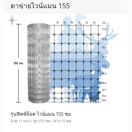
ตาข่ายไวน์แมน 155
รุ่นฟิคซ์ล็อค ไวน์แมน 155 ซม.
ลวด 11 แถว / สูง 155 ซม / ห่าง 15 ซม