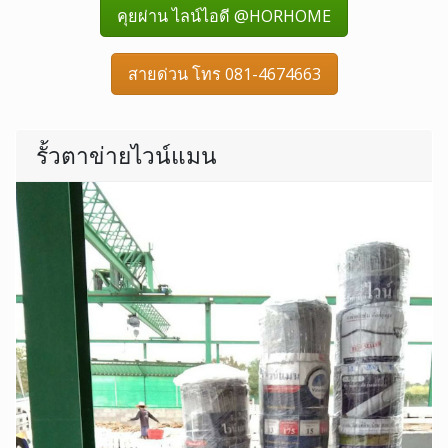
คุยผ่าน ไลน์ไอดี @HORHOME
สายด่วน โทร 081-4674663
รั้วตาข่ายไวน์แมน