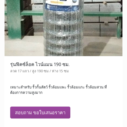
รุ่นฟิคซ์ล็อค ไวน์แมน 190 ซม.
ลวด 17 แถว / สูง 190 ซม / ห่าง 15 ซม
เหมาะสำหรับ รั้วกั้นสัตว์ รั้วล้อมแพะ รั้วล้อมแกะ รั้วล้อมสวน ที่
ต้องการความสูงมาก
สอบถาม ขอใบเสนอราคา