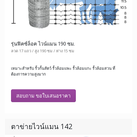
รุ่นฟิคซ์ล็อค ไวน์แมน 190 ซม.
ลวด 17 แถว / สูง 190 ซม / ห่าง 15 ซม
เหมาะสำหรับ รั้วกั้นสัตว์ รั้วล้อมแพะ รั้วล้อมแกะ รั้วล้อมสวน ที่
ต้องการความสูงมาก
สอบถาม ขอใบเสนอราคา
ตาข่ายไวน์แมน 142