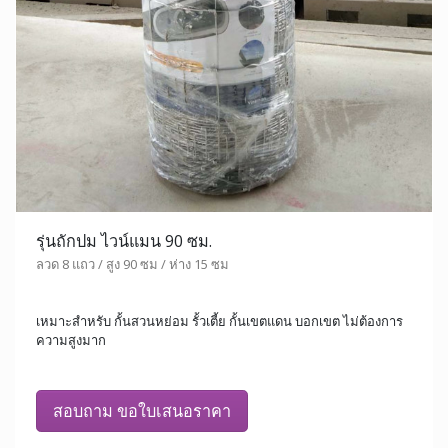
รุ่นถักปม ไวน์แมน 90 ซม.
ลวด 8 แถว / สูง 90 ซม / ห่าง 15 ซม
เหมาะสำหรับ กั้นสวนหย่อม รั้วเตี้ย กั้นเขตแดน บอกเขต ไม่ต้องการ
ความสูงมาก
สอบถาม ขอใบเสนอราคา