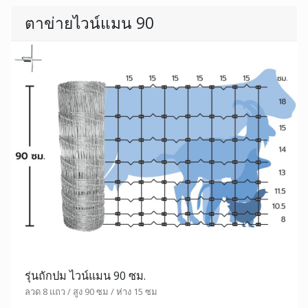
ตาข่ายไวน์แมน 90
รุ่นถักปม ไวน์แมน 90 ซม.
ลวด 8 แถว / สูง 90 ซม / ห่าง 15 ซม