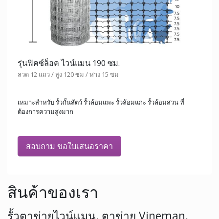
รุ่นฟิคซ์ล็อค ไวน์แมน 190 ซม.
ลวด 12 แถว / สูง 120 ซม / ห่าง 15 ซม
เหมาะสำหรับ รั้วกั้นสัตว์ รั้วล้อมแพะ รั้วล้อมแกะ รั้วล้อมสวน ที่
ต้องการความสูงมาก
สอบถาม ขอใบเสนอราคา
สินค้าของเรา
รั้วตาข่ายไวน์แมน, ตาข่าย Vineman,