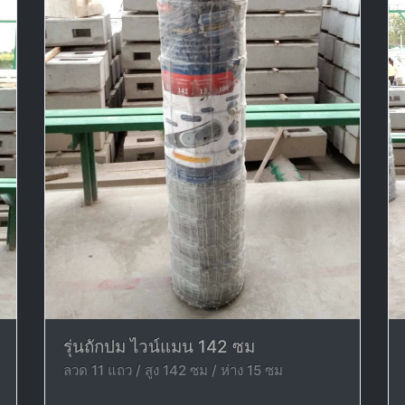
รุ่นถักปม ไวน์แมน 142 ซม
ลวด 11 แถว / สูง 142 ซม / ห่าง 15 ซม