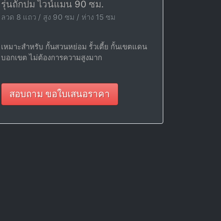
รุ่นถักปม ไวน์แมน 90 ซม.
ลวด 8 แถว / สูง 90 ซม / ห่าง 15 ซม
เหมาะสำหรับ กั้นสวนหย่อม รั้วเตี้ย กั้นเขตแดน
บอกเขต ไม่ต้องการความสูงมาก
สอบถาม ขอใบเสนอราคา