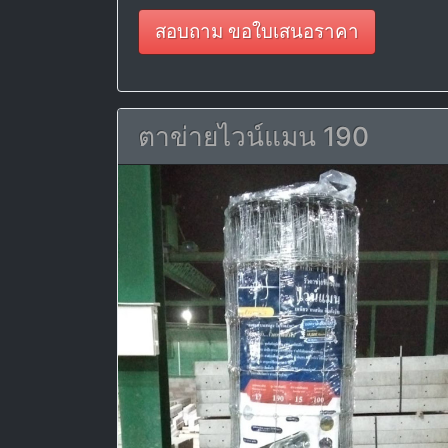
สอบถาม ขอใบเสนอราคา
ตาข่ายไวน์แมน 190