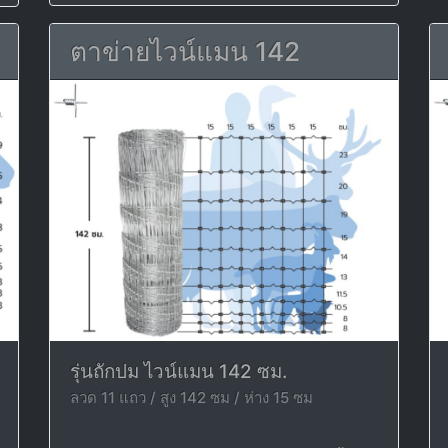
ตาข่ายไวน์แมน 142
รุ่นถักปม ไวน์แมน 142 ซม.
ลวด 11 แถว / สูง 142 ซม / ห่าง 15 ซม