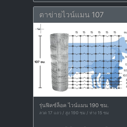
ตาข่ายไวน์แมน 107
รุ่นฟิคซ์ล็อค ไวน์แมน 190 ซม.
ลวด 17 แถว / สูง 190 ซม / ห่าง 15 ซม