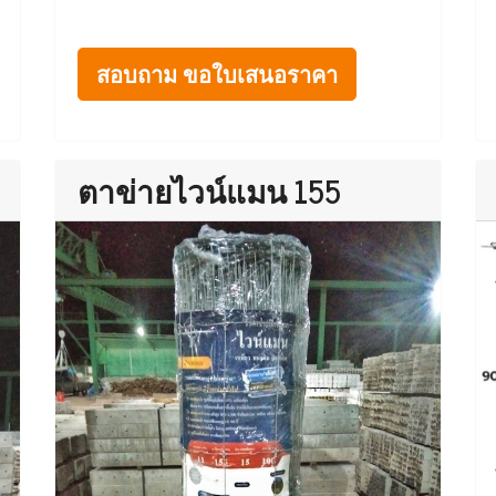
สอบถาม ขอใบเสนอราคา
ตาข่ายไวน์แมน 155