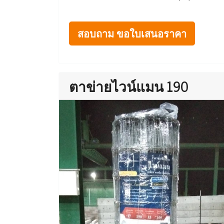
สอบถาม ขอใบเสนอราคา
ตาข่ายไวน์แมน 190