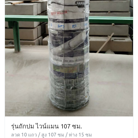
รุ่นถักปม ไวน์แมน 107 ซม.
ลวด 10 แถว / สูง 107 ซม / ห่าง 15 ซม