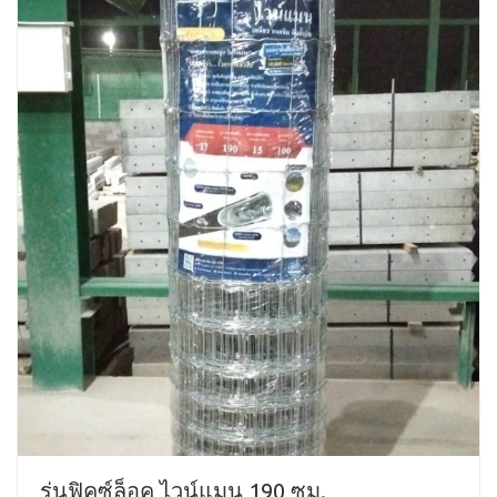
รุ่นฟิคซ์ล็อค ไวน์แมน 190 ซม.