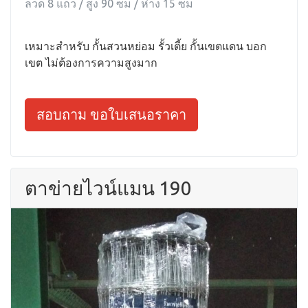
ลวด 8 แถว / สูง 90 ซม / ห่าง 15 ซม
เหมาะสำหรับ กั้นสวนหย่อม รั้วเตี้ย กั้นเขตแดน บอก
เขต ไม่ต้องการความสูงมาก
สอบถาม ขอใบเสนอราคา
ตาข่ายไวน์แมน 190