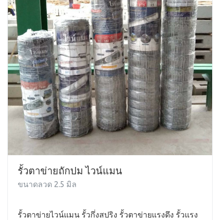
รั้วตาข่ายถักปม ไวน์แมน
ขนาดลวด 2.5 มิล
รั้วตาข่ายไวน์แมน รั้วกึ่งสปริง รั้วตาข่ายแรงดึง รั้วแรง