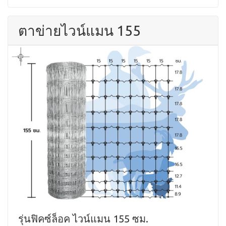
ตาข่ายไวน์แมน 155
รุ่นฟิคซ์ล็อค ไวน์แมน 155 ซม.