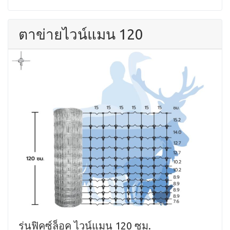
ตาข่ายไวน์แมน 120
รุ่นฟิคซ์ล็อค ไวน์แมน 120 ซม.