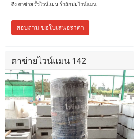
ดึง ตาข่าย รั้วไวน์แมน รั้วถักปมไวน์แมน
สอบถาม ขอใบเสนอราคา
ตาข่ายไวน์แมน 142