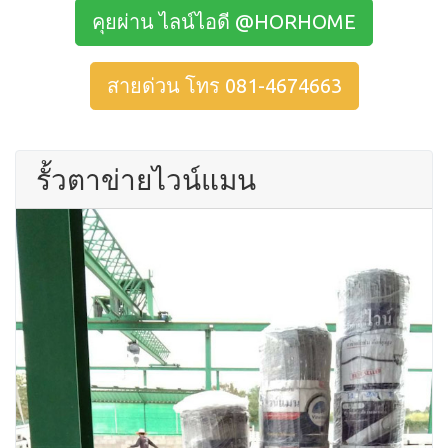
คุยผ่าน ไลน์ไอดี @HORHOME
สายด่วน โทร 081-4674663
รั้วตาข่ายไวน์แมน