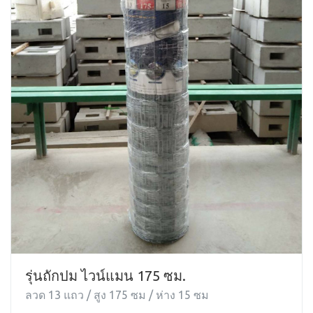
รุ่นถักปม ไวน์แมน 175 ซม.
ลวด 13 แถว / สูง 175 ซม / ห่าง 15 ซม