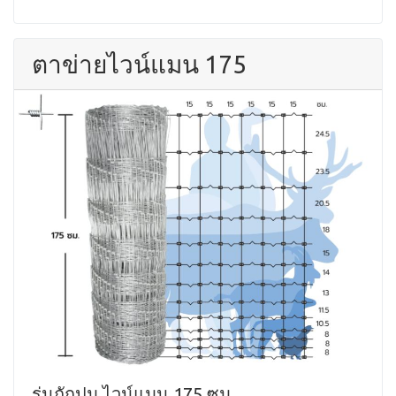
ตาข่ายไวน์แมน 175
รุ่นถักปม ไวน์แมน 175 ซม.