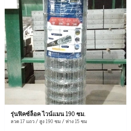
รุ่นฟิคซ์ล็อค ไวน์แมน 190 ซม.
ลวด 17 แถว / สูง 190 ซม / ห่าง 15 ซม