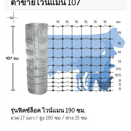
ตาข่ายไวน์แมน 107
รุ่นฟิคซ์ล็อค ไวน์แมน 190 ซม.
ลวด 17 แถว / สูง 190 ซม / ห่าง 15 ซม