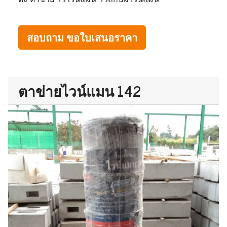
สอบถาม ขอใบเสนอราคา
ตาข่ายไวน์แมน 142