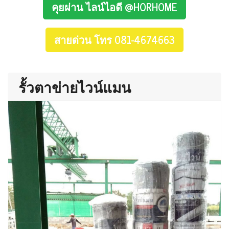
คุยผ่าน ไลน์ไอดี @HORHOME
สายด่วน โทร 081-4674663
รั้วตาข่ายไวน์แมน