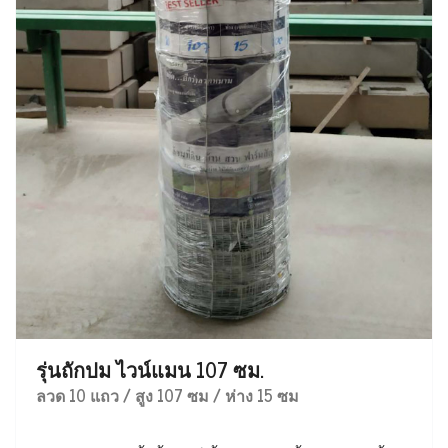
รุ่นถักปม ไวน์แมน 107 ซม.
ลวด 10 แถว / สูง 107 ซม / ห่าง 15 ซม