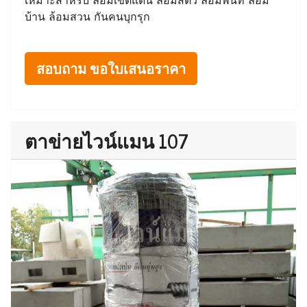
บ้าน ล้อมสวน กันคนบุกรุก
สอบถาม ขอใบเสนอราคา
ตาข่ายไวน์แมน 107