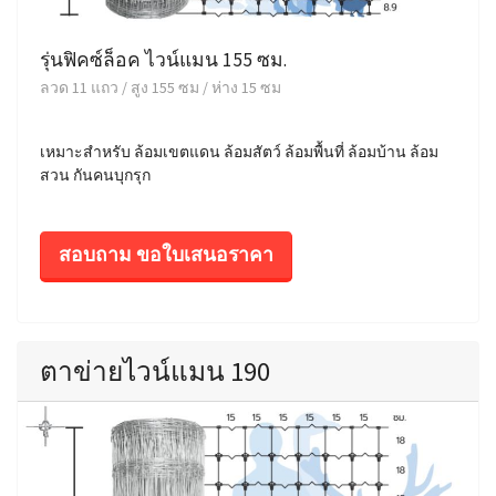
รุ่นฟิคซ์ล็อค ไวน์แมน 155 ซม.
ลวด 11 แถว / สูง 155 ซม / ห่าง 15 ซม
เหมาะสำหรับ ล้อมเขตแดน ล้อมสัตว์ ล้อมพื้นที่ ล้อมบ้าน ล้อม
สวน กันคนบุกรุก
สอบถาม ขอใบเสนอราคา
ตาข่ายไวน์แมน 190