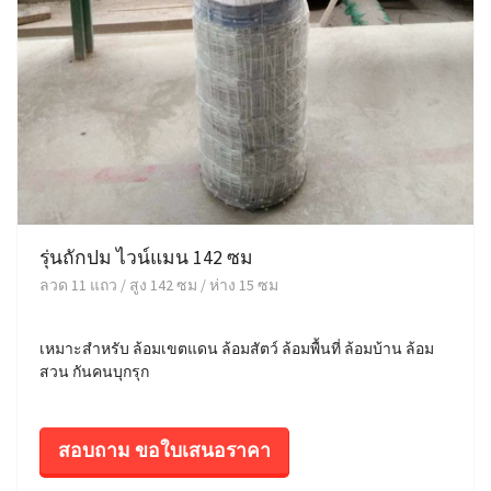
รุ่นถักปม ไวน์แมน 142 ซม
ลวด 11 แถว / สูง 142 ซม / ห่าง 15 ซม
เหมาะสำหรับ ล้อมเขตแดน ล้อมสัตว์ ล้อมพื้นที่ ล้อมบ้าน ล้อม
สวน กันคนบุกรุก
สอบถาม ขอใบเสนอราคา