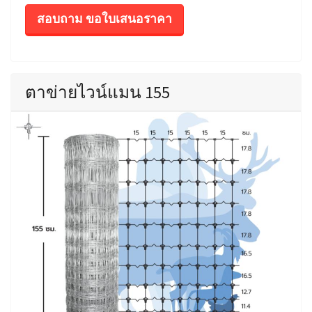
สอบถาม ขอใบเสนอราคา
ตาข่ายไวน์แมน 155