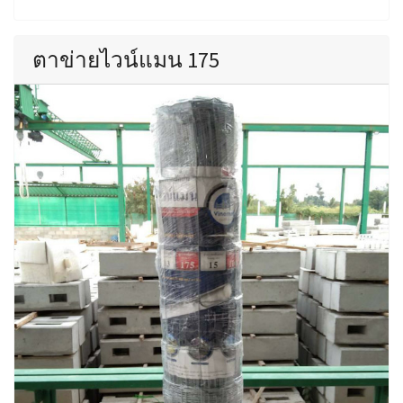
ตาข่ายไวน์แมน 175