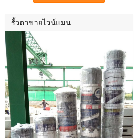
รั้วตาข่ายไวน์แมน