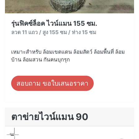
รุ่นฟิคซ์ล็อค ไวน์แมน 155 ซม.
ลวด 11 แถว / สูง 155 ซม / ห่าง 15 ซม
เหมาะสำหรับ ล้อมเขตแดน ล้อมสัตว์ ล้อมพื้นที่ ล้อม
บ้าน ล้อมสวน กันคนบุกรุก
สอบถาม ขอใบเสนอราคา
ตาข่ายไวน์แมน 90