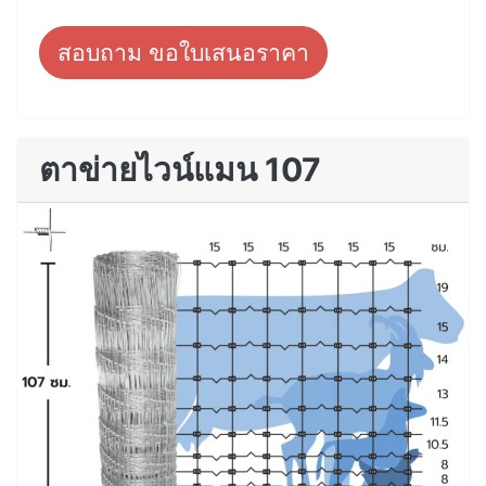
สอบถาม ขอใบเสนอราคา
ตาข่ายไวน์แมน 107