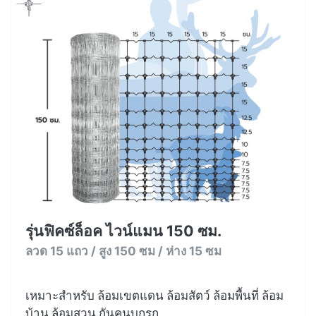
รุ่นฟิคซ์ล็อค ไวน์แมน 150 ซม.
ลวด 15 แถว / สูง 150 ซม / ห่าง 15 ซม
เหมาะสำหรับ ล้อมเขตแดน ล้อมสัตว์ ล้อมพื้นที่ ล้อม
บ้าน ล้อมสวน กันคนบุกรุก