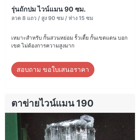
รุ่นถักปม ไวน์แมน 90 ซม.
ลวด 8 แถว / สูง 90 ซม / ห่าง 15 ซม
เหมาะสำหรับ กั้นสวนหย่อม รั้วเตี้ย กั้นเขตแดน บอก
เขต ไม่ต้องการความสูงมาก
สอบถาม ขอใบเสนอราคา
ตาข่ายไวน์แมน 190