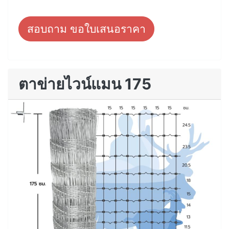
สอบถาม ขอใบเสนอราคา
ตาข่ายไวน์แมน 175