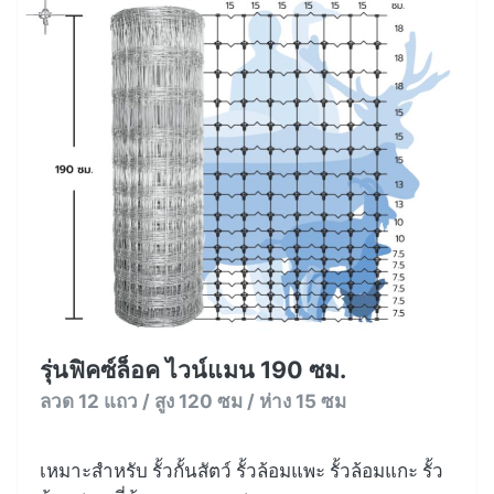
รุ่นฟิคซ์ล็อค ไวน์แมน 190 ซม.
ลวด 12 แถว / สูง 120 ซม / ห่าง 15 ซม
เหมาะสำหรับ รั้วกั้นสัตว์ รั้วล้อมแพะ รั้วล้อมแกะ รั้ว