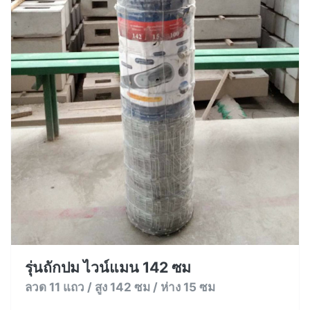
รุ่นถักปม ไวน์แมน 142 ซม
ลวด 11 แถว / สูง 142 ซม / ห่าง 15 ซม