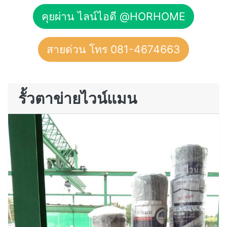
คุยผ่าน ไลน์ไอดี @HORHOME
สายด่วน โทร 081-4674663
รั้วตาข่ายไวน์แมน