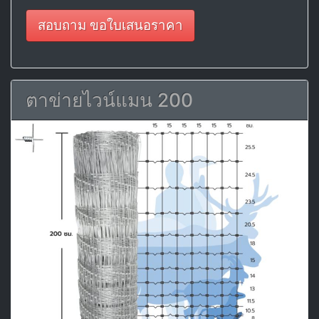
สอบถาม ขอใบเสนอราคา
ตาข่ายไวน์แมน 200