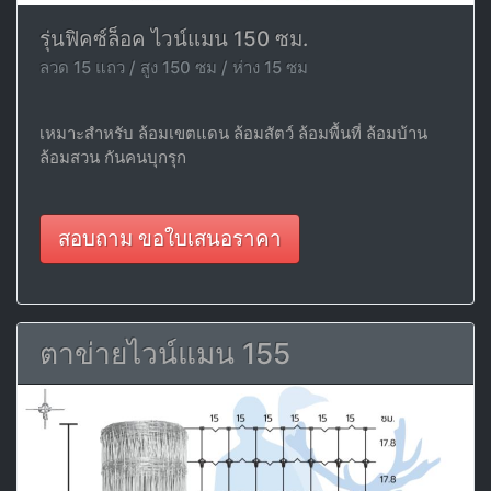
รุ่นฟิคซ์ล็อค ไวน์แมน 150 ซม.
ลวด 15 แถว / สูง 150 ซม / ห่าง 15 ซม
เหมาะสำหรับ ล้อมเขตแดน ล้อมสัตว์ ล้อมพื้นที่ ล้อมบ้าน
ล้อมสวน กันคนบุกรุก
สอบถาม ขอใบเสนอราคา
ตาข่ายไวน์แมน 155