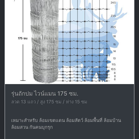
รุ่นถักปม ไวน์แมน 175 ซม.
ลวด 13 แถว / สูง 175 ซม / ห่าง 15 ซม
เหมาะสำหรับ ล้อมเขตแดน ล้อมสัตว์ ล้อมพื้นที่ ล้อมบ้าน
ล้อมสวน กันคนบุกรุก