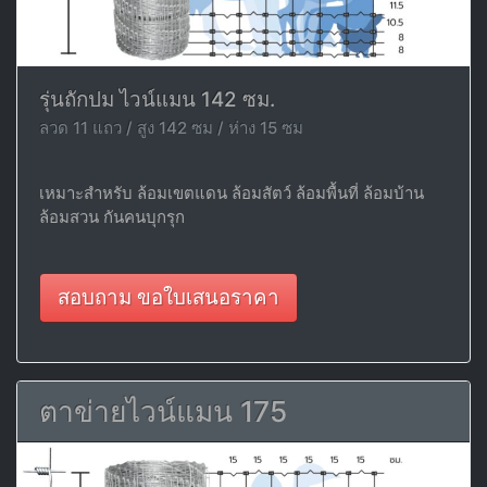
รุ่นถักปม ไวน์แมน 142 ซม.
ลวด 11 แถว / สูง 142 ซม / ห่าง 15 ซม
เหมาะสำหรับ ล้อมเขตแดน ล้อมสัตว์ ล้อมพื้นที่ ล้อมบ้าน
ล้อมสวน กันคนบุกรุก
สอบถาม ขอใบเสนอราคา
ตาข่ายไวน์แมน 175