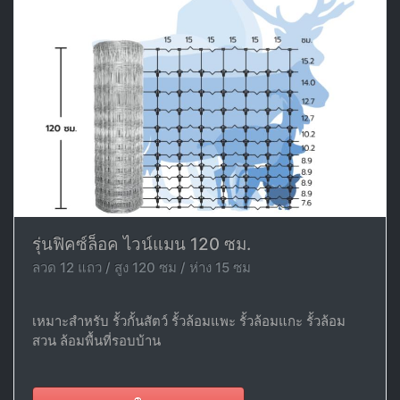
รุ่นฟิคซ์ล็อค ไวน์แมน 120 ซม.
ลวด 12 แถว / สูง 120 ซม / ห่าง 15 ซม
เหมาะสำหรับ รั้วกั้นสัตว์ รั้วล้อมแพะ รั้วล้อมแกะ รั้วล้อม
สวน ล้อมพื้นที่รอบบ้าน