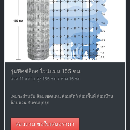
รุ่นฟิคซ์ล็อค ไวน์แมน 155 ซม.
ลวด 11 แถว / สูง 155 ซม / ห่าง 15 ซม
เหมาะสำหรับ ล้อมเขตแดน ล้อมสัตว์ ล้อมพื้นที่ ล้อมบ้าน
ล้อมสวน กันคนบุกรุก
สอบถาม ขอใบเสนอราคา