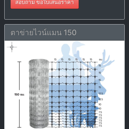
สอบถาม ขอใบเสนอราคา
ตาข่ายไวน์แมน 150