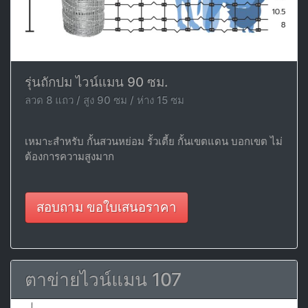
รุ่นถักปม ไวน์แมน 90 ซม.
ลวด 8 แถว / สูง 90 ซม / ห่าง 15 ซม
เหมาะสำหรับ กั้นสวนหย่อม รั้วเตี้ย กั้นเขตแดน บอกเขต ไม่
ต้องการความสูงมาก
สอบถาม ขอใบเสนอราคา
ตาข่ายไวน์แมน 107