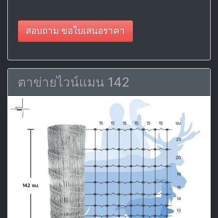
สอบถาม ขอใบเสนอราคา
ตาข่ายไวน์แมน 142