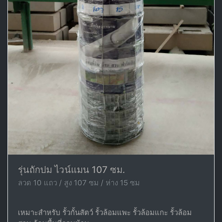
รุ่นถักปม ไวน์แมน 107 ซม.
ลวด 10 แถว / สูง 107 ซม / ห่าง 15 ซม
เหมาะสำหรับ รั้วกั้นสัตว์ รั้วล้อมแพะ รั้วล้อมแกะ รั้วล้อม