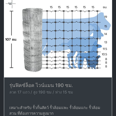
รุ่นฟิคซ์ล็อค ไวน์แมน 190 ซม.
ลวด 17 แถว / สูง 190 ซม / ห่าง 15 ซม
เหมาะสำหรับ รั้วกั้นสัตว์ รั้วล้อมแพะ รั้วล้อมแกะ รั้วล้อม
สวน ที่ต้องการความสูงมาก