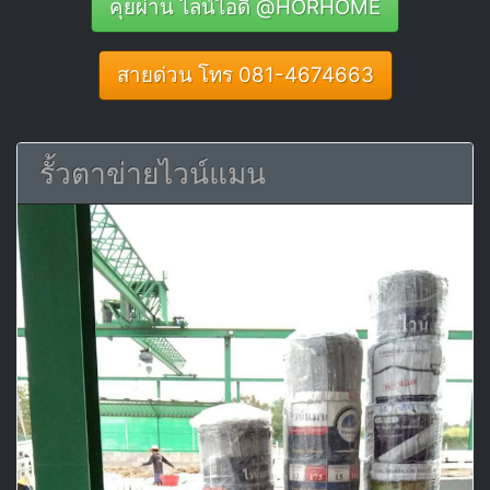
คุยผ่าน ไลน์ไอดี @HORHOME
สายด่วน โทร 081-4674663
รั้วตาข่ายไวน์แมน