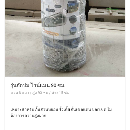
รุ่นถักปม ไวน์แมน 90 ซม.
ลวด 8 แถว / สูง 90 ซม / ห่าง 15 ซม
เหมาะสำหรับ กั้นสวนหย่อม รั้วเตี้ย กั้นเขตแดน บอกเขต ไม่
ต้องการความสูงมาก