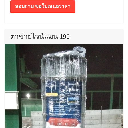
สอบถาม ขอใบเสนอราคา
ตาข่ายไวน์แมน 190