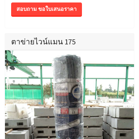
สอบถาม ขอใบเสนอราคา
ตาข่ายไวน์แมน 175