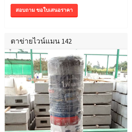
สอบถาม ขอใบเสนอราคา
ตาข่ายไวน์แมน 142