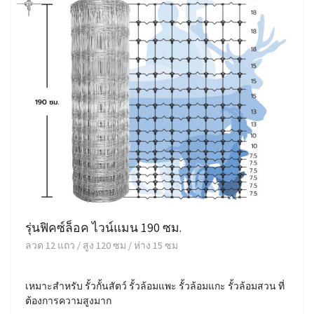
รุ่นฟิคซ์ล็อค ไวน์แมน 190 ซม.
ลวด 12 แถว / สูง 120 ซม / ห่าง 15 ซม
เหมาะสำหรับ รั้วกั้นสัตว์ รั้วล้อมแพะ รั้วล้อมแกะ รั้วล้อมสวน ที่
ต้องการความสูงมาก