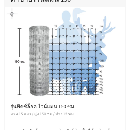
รุ่นฟิคซ์ล็อค ไวน์แมน 150 ซม.
ลวด 15 แถว / สูง 150 ซม / ห่าง 15 ซม