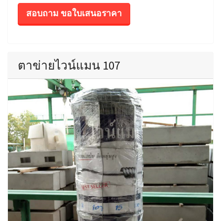
สอบถาม ขอใบเสนอราคา
ตาข่ายไวน์แมน 107