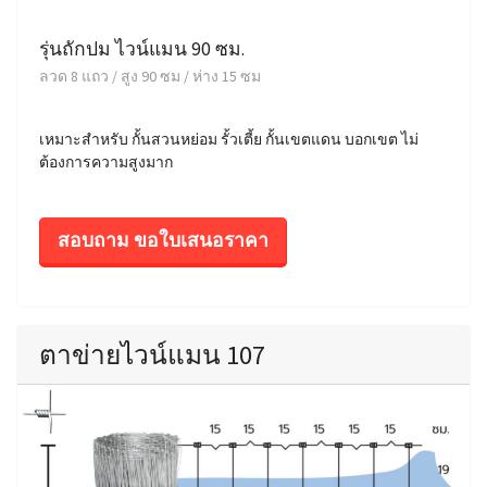
รุ่นถักปม ไวน์แมน 90 ซม.
ลวด 8 แถว / สูง 90 ซม / ห่าง 15 ซม
เหมาะสำหรับ กั้นสวนหย่อม รั้วเตี้ย กั้นเขตแดน บอกเขต ไม่
ต้องการความสูงมาก
สอบถาม ขอใบเสนอราคา
ตาข่ายไวน์แมน 107