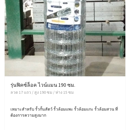
รุ่นฟิคซ์ล็อค ไวน์แมน 190 ซม.
ลวด 17 แถว / สูง 190 ซม / ห่าง 15 ซม
เหมาะสำหรับ รั้วกั้นสัตว์ รั้วล้อมแพะ รั้วล้อมแกะ รั้วล้อมสวน ที่
ต้องการความสูงมาก