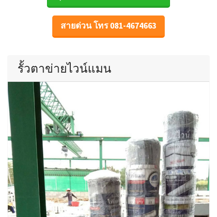
สายด่วน โทร 081-4674663
รั้วตาข่ายไวน์แมน