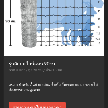
รุ่นถักปม ไวน์แมน 90 ซม.
ลวด 8 แถว / สูง 90 ซม / ห่าง 15 ซม
เหมาะสำหรับ กั้นสวนหย่อม รั้วเตี้ย กั้นเขตแดน บอกเขต ไม่
ต้องการความสูงมาก
สอบถาม ขอใบเสนอราคา