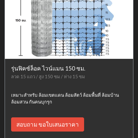
รุ่นฟิคซ์ล็อค ไวน์แมน 150 ซม.
ลวด 15 แถว / สูง 150 ซม / ห่าง 15 ซม
เหมาะสำหรับ ล้อมเขตแดน ล้อมสัตว์ ล้อมพื้นที่ ล้อมบ้าน
ล้อมสวน กันคนบุกรุก
สอบถาม ขอใบเสนอราคา