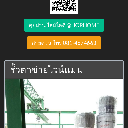
คุยผ่าน ไลน์ไอดี @HORHOME
สายด่วน โทร 081-4674663
รั้วตาข่ายไวน์แมน