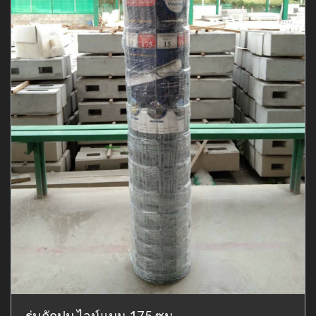
รุ่นถักปม ไวน์แมน 175 ซม.