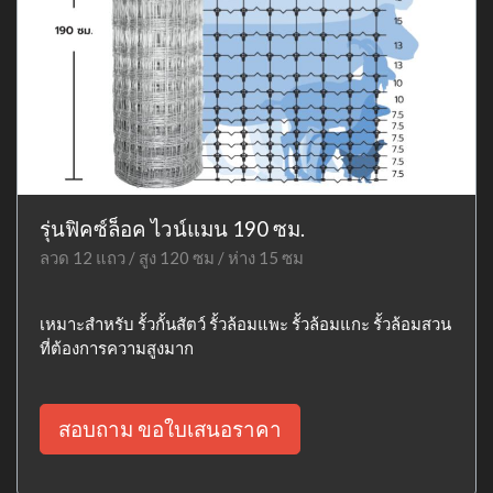
รุ่นฟิคซ์ล็อค ไวน์แมน 190 ซม.
ลวด 12 แถว / สูง 120 ซม / ห่าง 15 ซม
เหมาะสำหรับ รั้วกั้นสัตว์ รั้วล้อมแพะ รั้วล้อมแกะ รั้วล้อมสวน
ที่ต้องการความสูงมาก
สอบถาม ขอใบเสนอราคา