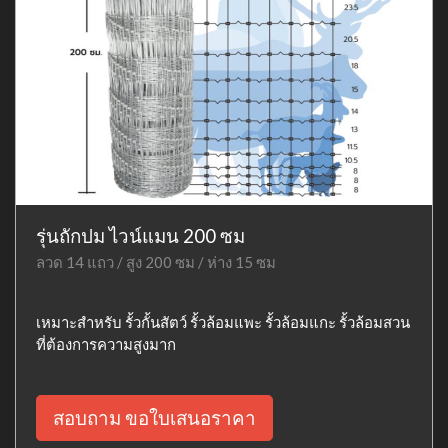
รุ่นถักปม ไวน์แมน 200 ซม
ลวด 14 แถว / สูง 200 ซม / ห่าง 15 ซม
เหมาะสำหรับ รั้วกั้นสัตว์ รั้วล้อมแพะ รั้วล้อมแกะ รั้วล้อมสวน
ที่ต้องการความสูงมาก
สอบถาม ขอใบเสนอราคา