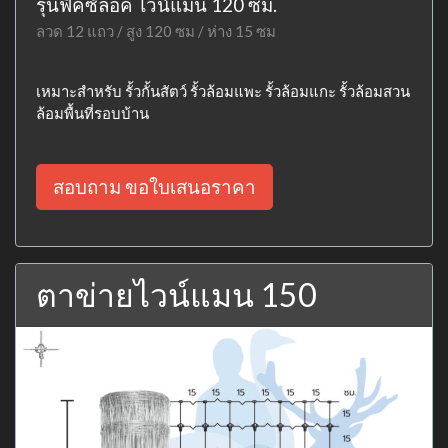
รุ่นฟิคซ์ล็อค ไวน์แมน 120 ซม.
ลวด 12 แถว / สูง 120 ซม / ห่าง 15 ซม
เหมาะสำหรับ รั้วกั้นสัตว์ รั้วล้อมแพะ รั้วล้อมแกะ รั้วล้อมสวน
ล้อมพื้นที่รอบบ้าน
สอบถาม ขอใบเสนอราคา
ตาข่ายไวน์แมน 150