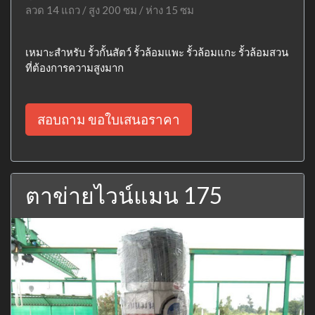
ลวด 14 แถว / สูง 200 ซม / ห่าง 15 ซม
เหมาะสำหรับ รั้วกั้นสัตว์ รั้วล้อมแพะ รั้วล้อมแกะ รั้วล้อมสวน
ที่ต้องการความสูงมาก
สอบถาม ขอใบเสนอราคา
ตาข่ายไวน์แมน 175