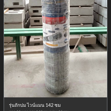
รุ่นถักปม ไวน์แมน 142 ซม