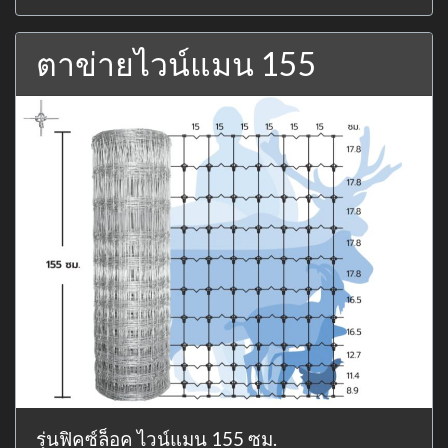
ตาข่ายไวน์แมน 155
รุ่นฟิคซ์ล็อค ไวน์แมน 155 ซม.