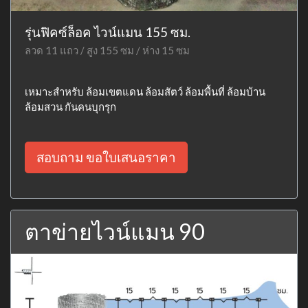
รุ่นฟิคซ์ล็อค ไวน์แมน 155 ซม.
ลวด 11 แถว / สูง 155 ซม / ห่าง 15 ซม
เหมาะสำหรับ ล้อมเขตแดน ล้อมสัตว์ ล้อมพื้นที่ ล้อมบ้าน
ล้อมสวน กันคนบุกรุก
สอบถาม ขอใบเสนอราคา
ตาข่ายไวน์แมน 90