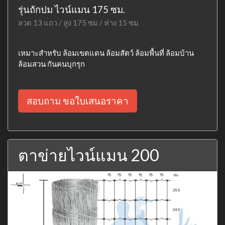
รุ่นถักปม ไวน์แมน 175 ซม.
ลวด 13 แถว / สูง 175 ซม / ห่าง 15 ซม
เหมาะสำหรับ ล้อมเขตแดน ล้อมสัตว์ ล้อมพื้นที่ ล้อมบ้าน
ล้อมสวน กันคนบุกรุก
สอบถาม ขอใบเสนอราคา
ตาข่ายไวน์แมน 200