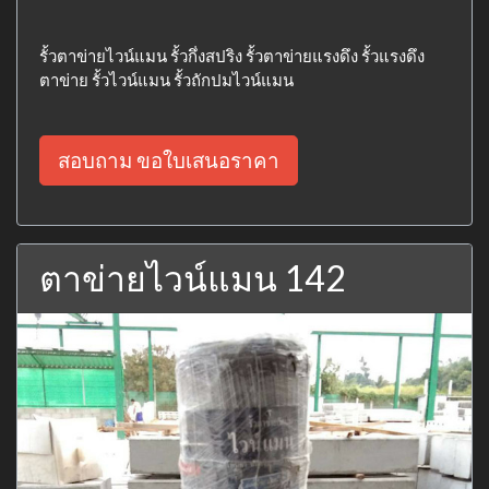
รั้วตาข่ายไวน์แมน รั้วกึ่งสปริง รั้วตาข่ายแรงดึง รั้วแรงดึง
ตาข่าย รั้วไวน์แมน รั้วถักปมไวน์แมน
สอบถาม ขอใบเสนอราคา
ตาข่ายไวน์แมน 142