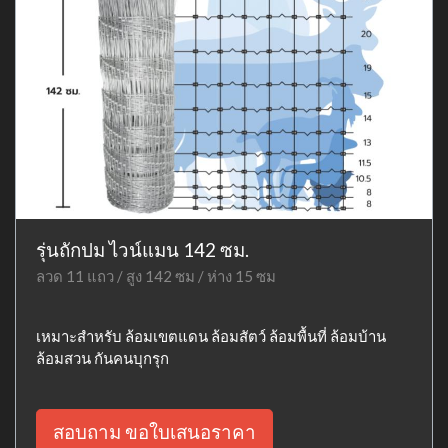
รุ่นถักปม ไวน์แมน 142 ซม.
ลวด 11 แถว / สูง 142 ซม / ห่าง 15 ซม
เหมาะสำหรับ ล้อมเขตแดน ล้อมสัตว์ ล้อมพื้นที่ ล้อมบ้าน
ล้อมสวน กันคนบุกรุก
สอบถาม ขอใบเสนอราคา