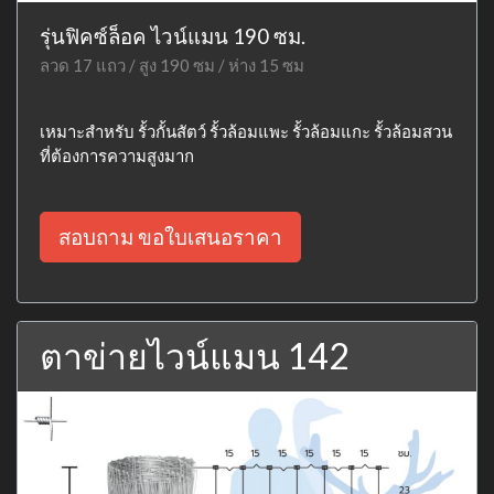
รุ่นฟิคซ์ล็อค ไวน์แมน 190 ซม.
ลวด 17 แถว / สูง 190 ซม / ห่าง 15 ซม
เหมาะสำหรับ รั้วกั้นสัตว์ รั้วล้อมแพะ รั้วล้อมแกะ รั้วล้อมสวน
ที่ต้องการความสูงมาก
สอบถาม ขอใบเสนอราคา
ตาข่ายไวน์แมน 142