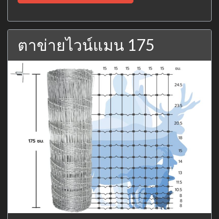
ตาข่ายไวน์แมน 175