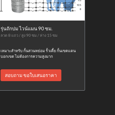
รุ่นถักปม ไวน์แมน 90 ซม.
ลวด 8 แถว / สูง 90 ซม / ห่าง 15 ซม
เหมาะสำหรับ กั้นสวนหย่อม รั้วเตี้ย กั้นเขตแดน
บอกเขต ไม่ต้องการความสูงมาก
สอบถาม ขอใบเสนอราคา