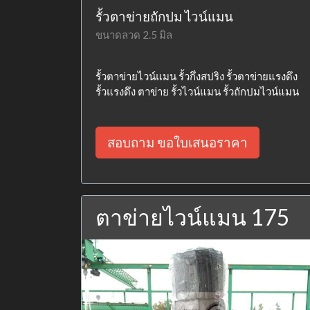
รั้วตาข่ายถักปม ไวน์แมน
ขนาดลวด 2.5 มิล
รั้วตาข่ายไวน์แมน รั้วกึ่งสปริง รั้วตาข่ายแรงดึง
รั้วแรงดึง ตาข่าย รั้วไวน์แมน รั้วถักปมไวน์แมน
สอบถาม ขอใบเสนอราคา
ตาข่ายไวน์แมน 175