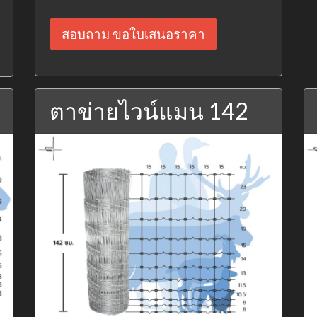
สอบถาม ขอใบเสนอราคา
ตาข่ายไวน์แมน 142