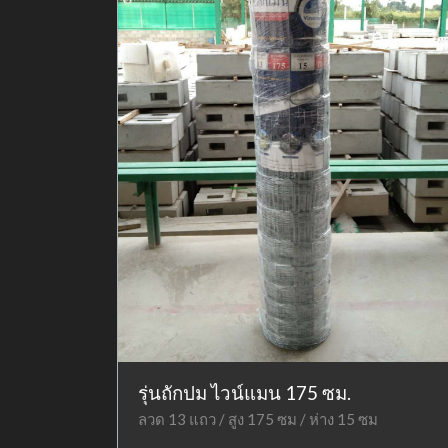
รุ่นถักปม ไวน์แมน 175 ซม.
ลวด 13 แถว / สูง 175 ซม / ห่าง 15 ซม