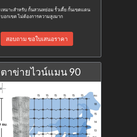
เหมาะสำหรับ กั้นสวนหย่อม รั้วเตี้ย กั้นเขตแดน
บอกเขต ไม่ต้องการความสูงมาก
สอบถาม ขอใบเสนอราคา
ตาข่ายไวน์แมน 90