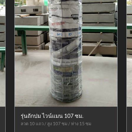
รุ่นถักปม ไวน์แมน 107 ซม.
ลวด 10 แถว / สูง 107 ซม / ห่าง 15 ซม