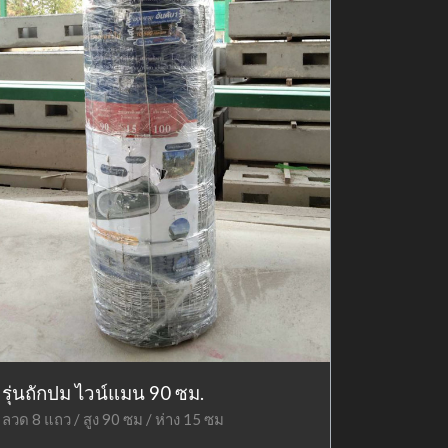
รุ่นถักปม ไวน์แมน 90 ซม.
ลวด 8 แถว / สูง 90 ซม / ห่าง 15 ซม