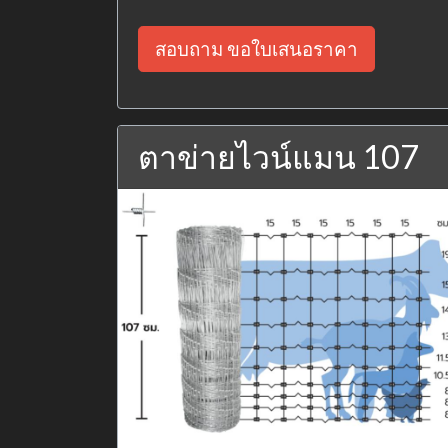
สอบถาม ขอใบเสนอราคา
ตาข่ายไวน์แมน 107