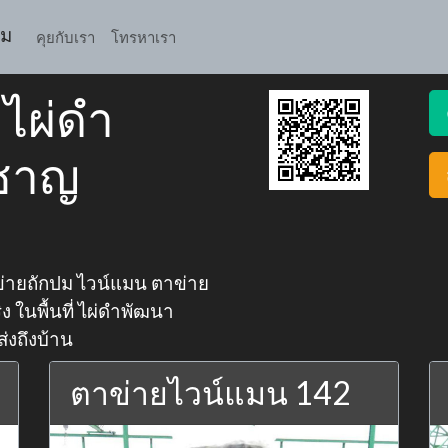
ปม
คุยกับเรา
โทรหาเรา
ไผ่ดำ
ยชาญ
ข่ายถักปม ไวน์แมน ตาข่าย
 ในพื้นที่ ไผ่ดำพัฒนา
ส่งถึงบ้าน
ตาข่ายไวน์แมน 142