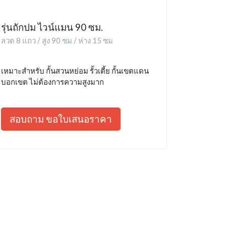
รุ่นถักปม ไวน์แมน 90 ซม.
ลวด 8 แถว / สูง 90 ซม / ห่าง 15 ซม
เหมาะสำหรับ กั้นสวนหย่อม รั้วเตี้ย กั้นเขตแดน
บอกเขต ไม่ต้องการความสูงมาก
สอบถาม ขอใบเสนอราคา