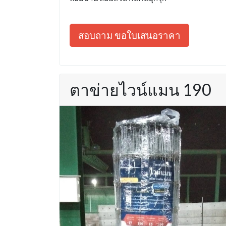
สอบถาม ขอใบเสนอราคา
ตาข่ายไวน์แมน 190