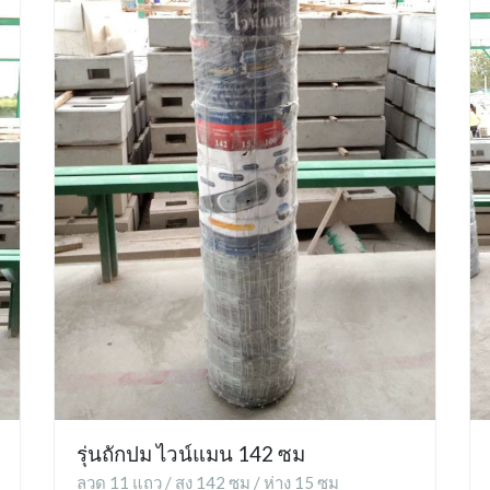
รุ่นถักปม ไวน์แมน 142 ซม
ลวด 11 แถว / สูง 142 ซม / ห่าง 15 ซม