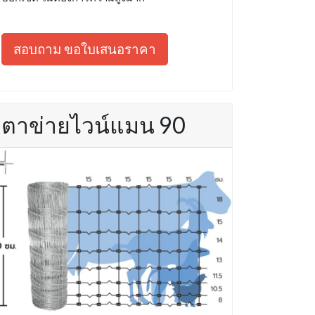
สอบถาม ขอใบเสนอราคา
ตาข่ายไวน์แมน 90