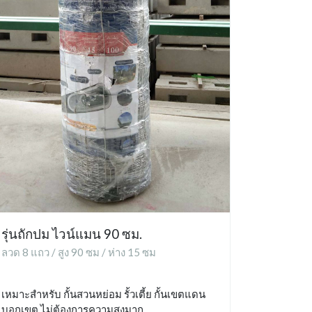
รุ่นถักปม ไวน์แมน 90 ซม.
ลวด 8 แถว / สูง 90 ซม / ห่าง 15 ซม
เหมาะสำหรับ กั้นสวนหย่อม รั้วเตี้ย กั้นเขตแดน
บอกเขต ไม่ต้องการความสูงมาก