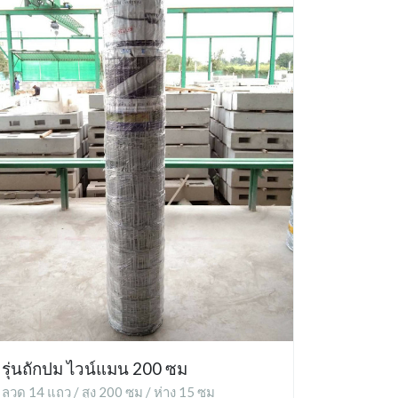
รุ่นถักปม ไวน์แมน 200 ซม
ลวด 14 แถว / สูง 200 ซม / ห่าง 15 ซม