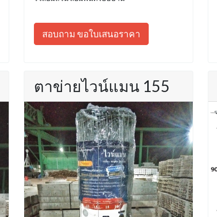
สอบถาม ขอใบเสนอราคา
ตาข่ายไวน์แมน 155