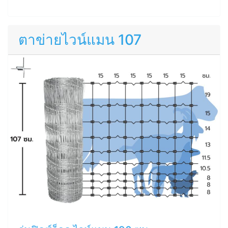
ตาข่ายไวน์แมน 107