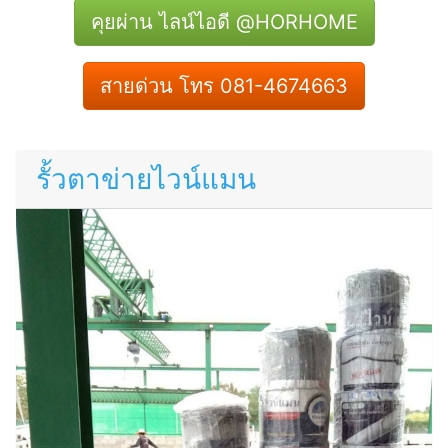
คุยผ่าน ไลน์ไอดี @HORHOME
สายด่วน โทร 081-4674663
รั้วตาข่ายไวน์แมน