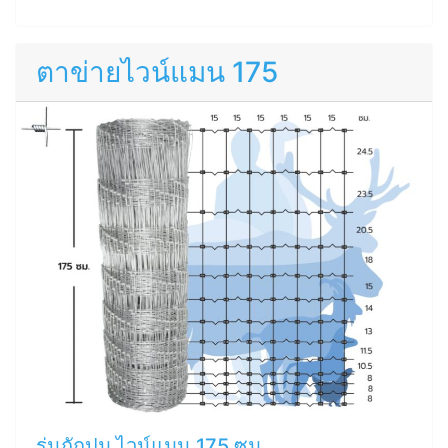
ตาข่ายไวน์แมน 175
รุ่นถักปม ไวน์แมน 175 ซม.