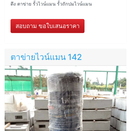
ดึง ตาข่าย รั้วไวน์แมน รั้วถักปมไวน์แมน
สอบถาม ขอใบเสนอราคา
ตาข่ายไวน์แมน 142