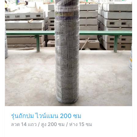
รุ่นถักปม ไวน์แมน 200 ซม
ลวด 14 แถว / สูง 200 ซม / ห่าง 15 ซม