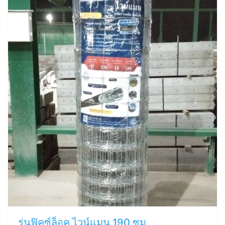
รุ่นฟิคซ์ล็อค ไวน์แมน 190 ซม.