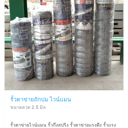
รั้วตาข่ายถักปม ไวน์แมน
ขนาดลวด 2.5 มิล
รั้วตาข่ายไวน์แมน รั้วกึ่งสปริง รั้วตาข่ายแรงดึง รั้วแรง