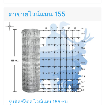
ตาข่ายไวน์แมน 155
รุ่นฟิคซ์ล็อค ไวน์แมน 155 ซม.