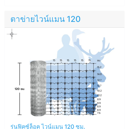
ตาข่ายไวน์แมน 120
รุ่นฟิคซ์ล็อค ไวน์แมน 120 ซม.