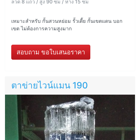
ลวด 8 แถว / สูง 90 ซม / ห่าง 15 ซม
เหมาะสำหรับ กั้นสวนหย่อม รั้วเตี้ย กั้นเขตแดน บอก
เขต ไม่ต้องการความสูงมาก
สอบถาม ขอใบเสนอราคา
ตาข่ายไวน์แมน 190