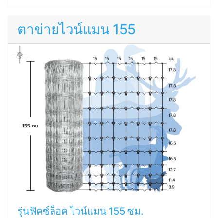
ตาข่ายไวน์แมน 155
รุ่นฟิคซ์ล็อค ไวน์แมน 155 ซม.