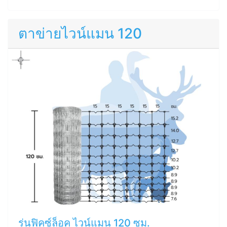
ตาข่ายไวน์แมน 120
รุ่นฟิคซ์ล็อค ไวน์แมน 120 ซม.