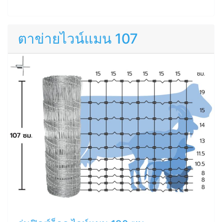
ตาข่ายไวน์แมน 107