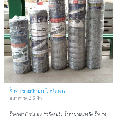
รั้วตาข่ายถักปม ไวน์แมน
ขนาดลวด 2.5 มิล
รั้วตาข่ายไวน์แมน รั้วกึ่งสปริง รั้วตาข่ายแรงดึง รั้วแรง