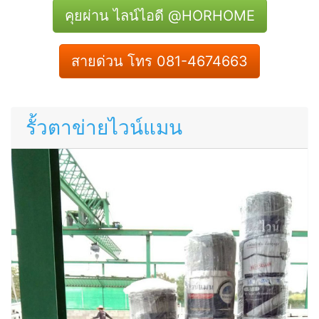
คุยผ่าน ไลน์ไอดี @HORHOME
สายด่วน โทร 081-4674663
รั้วตาข่ายไวน์แมน