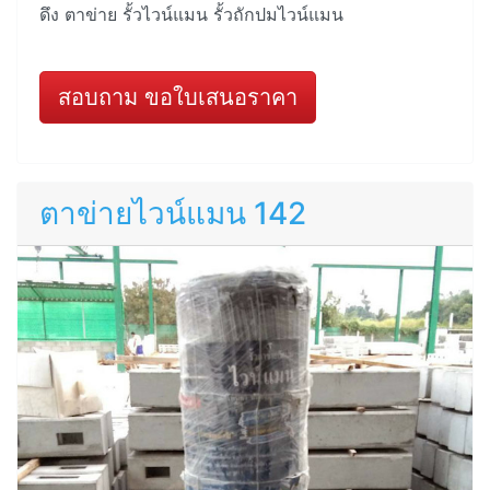
ดึง ตาข่าย รั้วไวน์แมน รั้วถักปมไวน์แมน
สอบถาม ขอใบเสนอราคา
ตาข่ายไวน์แมน 142