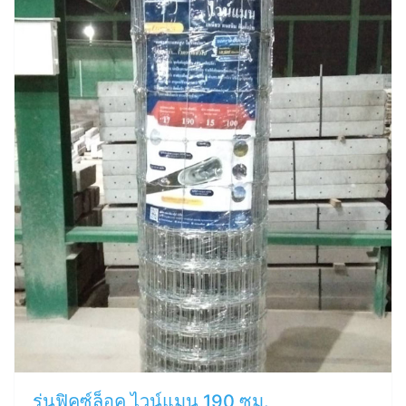
รุ่นฟิคซ์ล็อค ไวน์แมน 190 ซม.