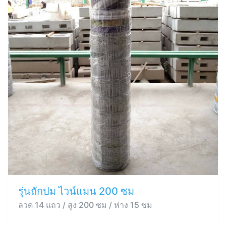
รุ่นถักปม ไวน์แมน 200 ซม
ลวด 14 แถว / สูง 200 ซม / ห่าง 15 ซม