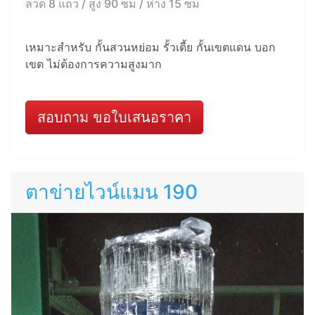
ลวด 8 แถว / สูง 90 ซม / ห่าง 15 ซม
เหมาะสำหรับ กั้นสวนหย่อม รั้วเตี้ย กั้นเขตแดน บอก
เขต ไม่ต้องการความสูงมาก
สอบถาม ขอใบเสนอราคา
ตาข่ายไวน์แมน 190