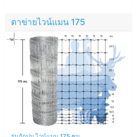
ตาข่ายไวน์แมน 175
รุ่นถักปม ไวน์แมน 175 ซม.