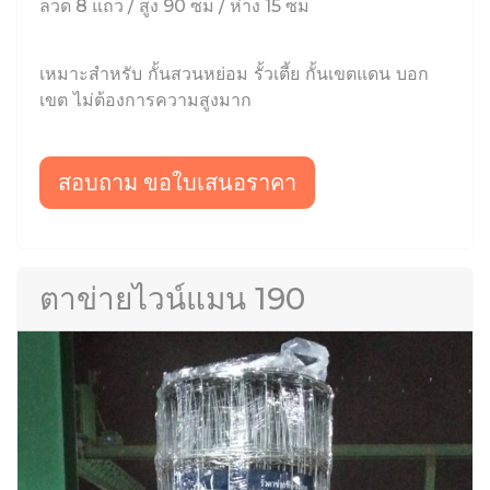
ลวด 8 แถว / สูง 90 ซม / ห่าง 15 ซม
เหมาะสำหรับ กั้นสวนหย่อม รั้วเตี้ย กั้นเขตแดน บอก
เขต ไม่ต้องการความสูงมาก
สอบถาม ขอใบเสนอราคา
ตาข่ายไวน์แมน 190