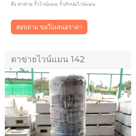
ดึง ตาข่าย รั้วไวน์แมน รั้วถักปมไวน์แมน
สอบถาม ขอใบเสนอราคา
ตาข่ายไวน์แมน 142