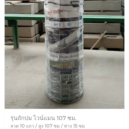
รุ่นถักปม ไวน์แมน 107 ซม.
ลวด 10 แถว / สูง 107 ซม / ห่าง 15 ซม