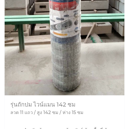
รุ่นถักปม ไวน์แมน 142 ซม
ลวด 11 แถว / สูง 142 ซม / ห่าง 15 ซม