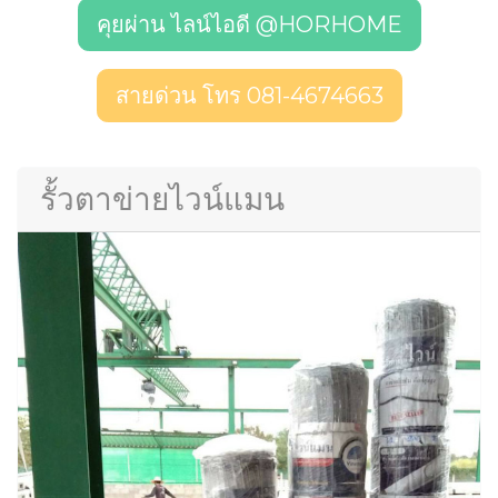
คุยผ่าน ไลน์ไอดี @HORHOME
สายด่วน โทร 081-4674663
รั้วตาข่ายไวน์แมน