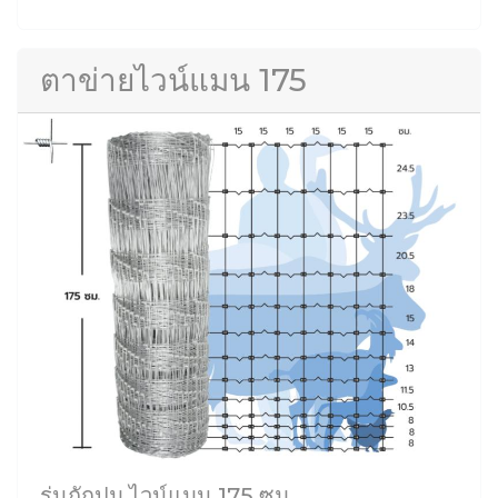
ตาข่ายไวน์แมน 175
รุ่นถักปม ไวน์แมน 175 ซม.