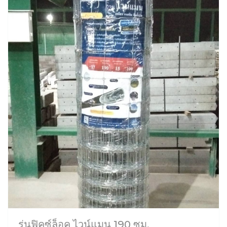
รุ่นฟิคซ์ล็อค ไวน์แมน 190 ซม.