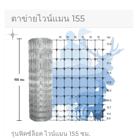
ตาข่ายไวน์แมน 155
รุ่นฟิคซ์ล็อค ไวน์แมน 155 ซม.