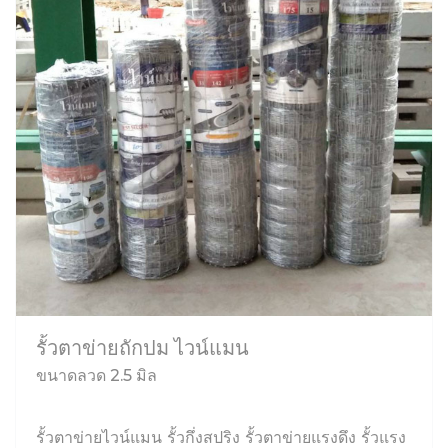
รั้วตาข่ายถักปม ไวน์แมน
ขนาดลวด 2.5 มิล
รั้วตาข่ายไวน์แมน รั้วกึ่งสปริง รั้วตาข่ายแรงดึง รั้วแรง