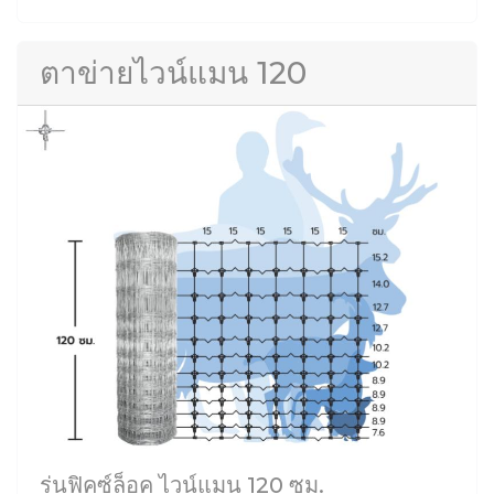
ตาข่ายไวน์แมน 120
รุ่นฟิคซ์ล็อค ไวน์แมน 120 ซม.